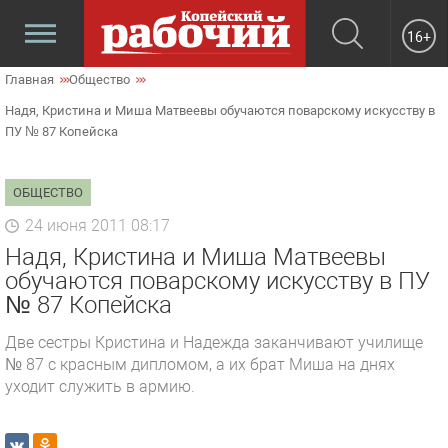
16+
Главная
Общество
Надя, Кристина и Миша Матвеевы обучаются поварскому искусству в
ПУ № 87 Копейска
ОБЩЕСТВО
24 июня 2011 08:17
Надя, Кристина и Миша Матвеевы
обучаются поварскому искусству в ПУ
№ 87 Копейска
Две сестры Кристина и Надежда заканчивают училище
№ 87 с красным дипломом, а их брат Миша на днях
уходит служить в армию.