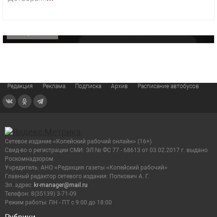
«Звезда» Метрана стала главным героем нового
видео компании
ОФИЦИАЛЬНО
Редакция
Реклама
Подписка
Архив
Расписание автобусов
Сетевое издание «Копейский рабочий онлайн» (16+)
Cвид-во о регистрации СМИ: ЭЛ № ФС 77 - 68613 от 03.02.2017 г. выдано
Роскомнадзором
Учредитель: АНО «Редакция газеты «Копейский рабочий»
Главный редактор сетевого издания: Попкович А. Г.
Эл. адрес:
kr-manager@mail.ru
Телефон: 8(35139) 3-71-09
Режим работы: ПН - ПТ с 9:00 до 18:00