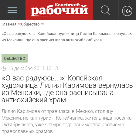
16+
Главная
Общество
«О вас радуюсь...»: Копейская художница Лилия Каримова вернулась
из Мексики, где она расписывала антиохийский храм
ОБЩЕСТВО
16 декабря 2011 13:13
«О вас радуюсь...»: Копейская
художница Лилия Каримова вернулась
из Мексики, где она расписывала
антиохийский храм
Лилия Каримова отправилась в Мехико, столицу
Мексики, не как турист. Копейчанка, жительница поселка
Октябрьского, уже четыре года занимается росписью
православных храмов.