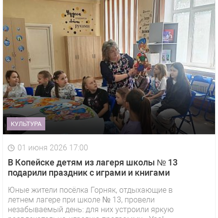
КУЛЬТУРА
01 июня 2026 17:00
В Копейске детям из лагеря школы № 13
подарили праздник с играми и книгами
Юные жители посёлка Горняк, отдыхающие в
летнем лагере при школе № 13, провели
1 видео
СМОТРЕТЬ
незабываемый день: для них устроили яркую