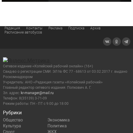
Редакция
Контакты
Реклама
Подписка
Архив
Расписание автобусов
Сетевое издание «Копейский рабочий онлайн» (16+)
Cвид-во о регистрации СМИ: ЭЛ № ФС 77 - 68613 от 03.02.2017 г. выдано
Роскомнадзором
Учредитель: АНО «Редакция газеты «Копейский рабочий»
Главный редактор сетевого издания: Попкович А. Г.
Эл. адрес:
kr-manager@mail.ru
Телефон: 8(35139) 3-71-09
Режим работы: ПН - ПТ с 9:00 до 18:00
Рубрики
Общество
Экономика
Культура
Политика
Спорт
ЖКХ