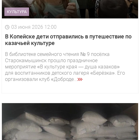
КУЛЬТУРА
03 июня 2026 12:00
В Копейске дети отправились в путешествие по
казачьей культуре
В библиотеке семейного чтения № 9 посёлка
Старокамышинск прошло праздничное
мероприятие «В культуре края — душа казаков»
для воспитанников детского лагеря «Берёзка». Его
организовали клуб «Доброде...