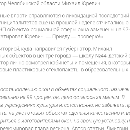
атор Челябинской области Михаил Юревич.
стные власти справляются с ликвидацией последствий
муниципалитетов еще на прошлой неделе отчитались о
е ЧП объектах социальной сферы окна заменены на 97
татировал Юревич. — Приеду — проверю!».
риторией, куда направился губернатор. Михаил
ых объектов в центре города — школу №44, детский 
тор лично осмотрел кабинеты и помещения, в котор
 новые пластиковые стеклопакеты в образовательных
восстановлению окон в объектах социального назначе
еально на 99 процентов, дело осталось за малым. В
 учреждениях культуры и, естественно, не забывать п
оты на уже готовых объектах сделаны качественно и, в
риться с изготовителями окон на срочную установку, 
резюмировал глава региона.
Автор статьи: Дмитрий