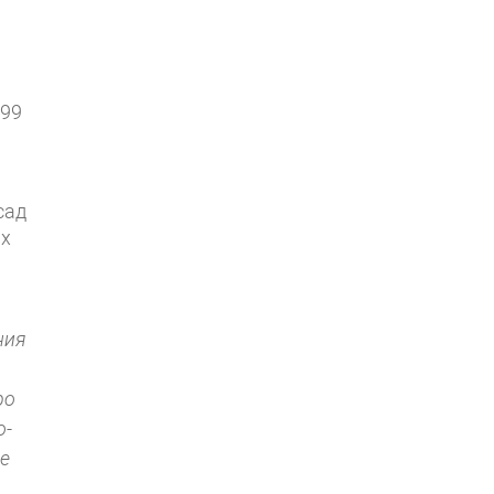
-99
сад
ых
ния
ро
о-
не