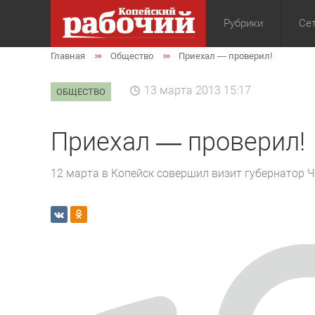
Рубрики
Сет
Главная
Общество
Приехал — проверил!
Общество
Экон
13 марта 2013 15:17
ОБЩЕСТВО
Приехал — проверил!
12 марта в Копейск совершил визит губернатор