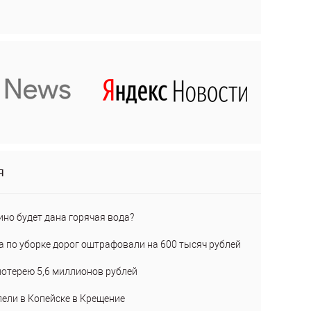
я
ино будет дана горячая вода?
а по уборке дорог оштрафовали на 600 тысяч рублей
лотерею 5,6 миллионов рублей
пели в Копейске в Крещение