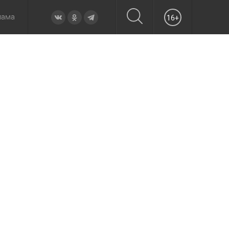
лама
16+
овье
а неделю
Образование
Вчера
Вечерние
Происшествия
Утренние
Официально