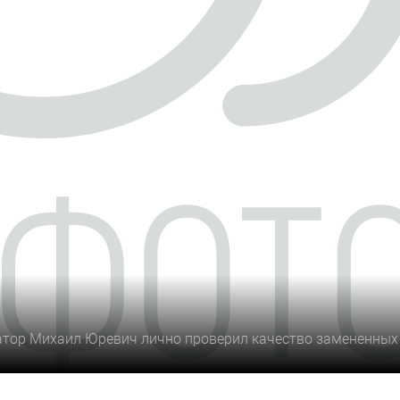
атор Михаил Юревич лично проверил качество замененных