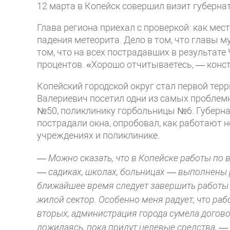
12 марта в Копейск совершил визит губерн
Глава региона приехал с проверкой: как ме
падения метеорита. Дело в том, что главы 
том, что на всех пострадавших в результат
процентов. «Хорошо отчитываетесь, — конс
Копейский городской округ стал первой тер
Валериевич посетил одни из самых проблемн
№50, поликлинику горбольницы №6. Губерна
пострадали окна, опробовал, как работают
учреждениях и поликлинике.
—
Можно сказать, что в Копейске работы по 
— садиках, школах, больницах — выполнены р
ближайшее время следует завершить работы в
жилой сектор. Особенно меня радует, что раб
вторых, администрация города сумела догово
дожидаясь, пока придут целевые средства,
— 