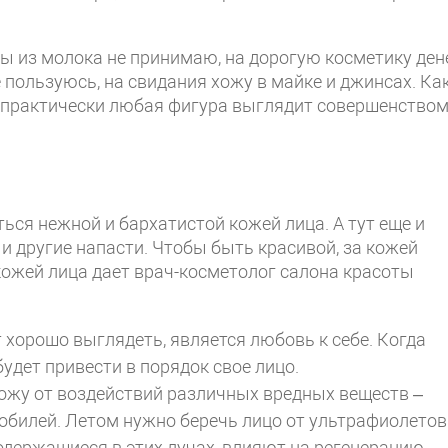
ны из молока не принимаю, на дорогую косметику ден
 пользуюсь, на свидания хожу в майке и джинсах. Ка
н практически любая фигура выглядит совершенством
ся нежной и бархатистой кожей лица. А тут еще и
и другие напасти. Чтобы быть красивой, за кожей
кожей лица дает врач-косметолог салона красоты
хорошо выглядеть, является любовь к себе. Когда
удет привести в порядок свое лицо.
ожу от воздействий различных вредных веществ –
мобилей. Летом нужно беречь лицо от ультрафиолето
содержащиеся в этих лучах, влияют на регенерацию