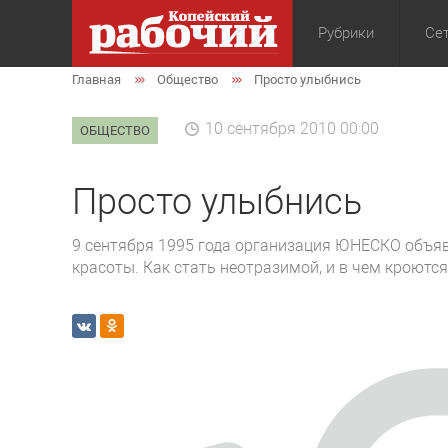
Рубрики
Сет
Главная
Общество
Просто улыбнись
Общество
Экон
10 сентября 2010 00:00
ОБЩЕСТВО
Просто улыбнись
9 сентября 1995 года организация ЮНЕСКО объя
красоты. Как стать неотразимой, и в чем кроютс