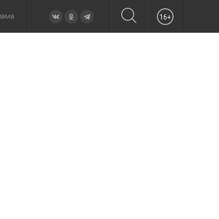
лама
16+
овье
а неделю
Образование
Вчера
Вечерние
Происшествия
Утренние
Официально