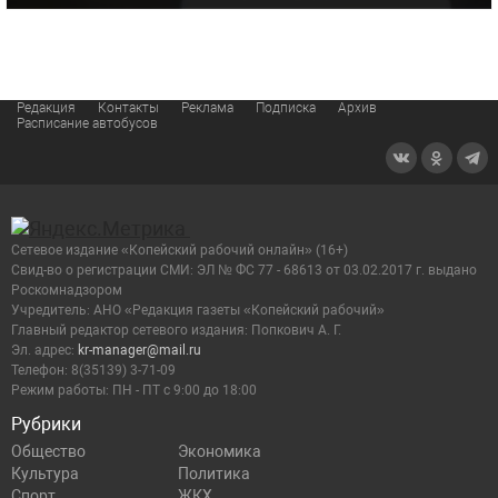
Редакция
Контакты
Реклама
Подписка
Архив
Расписание автобусов
Сетевое издание «Копейский рабочий онлайн» (16+)
Cвид-во о регистрации СМИ: ЭЛ № ФС 77 - 68613 от 03.02.2017 г. выдано
Роскомнадзором
Учредитель: АНО «Редакция газеты «Копейский рабочий»
Главный редактор сетевого издания: Попкович А. Г.
Эл. адрес:
kr-manager@mail.ru
Телефон: 8(35139) 3-71-09
Режим работы: ПН - ПТ с 9:00 до 18:00
Рубрики
Общество
Экономика
Культура
Политика
Спорт
ЖКХ