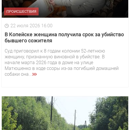
ПРОИСШЕСТВИЯ
22 июля 2026 16:00
В Копейске женщина получила срок за убийство
бывшего сожителя
Суд приговорил к 8 годам колонии 52‑летнюю
женщину, признанную виновной в убийстве. В
начале марта 2026 года в доме на улице
Матюшенко в ходе ссоры из‑за погибшей домашней
собаки она...