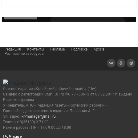
видео компании
ОФИЦИАЛЬНО
Редакция
Контакты
Реклама
Подписка
Архив
Расписание автобусов
Сетевое издание «Копейский рабочий онлайн» (16+)
Cвид-во о регистрации СМИ: ЭЛ № ФС 77 - 68613 от 03.02.2017 г. выдано
Роскомнадзором
Учредитель: АНО «Редакция газеты «Копейский рабочий»
Главный редактор сетевого издания: Попкович А. Г.
Эл. адрес:
kr-manager@mail.ru
Телефон: 8(35139) 3-71-09
Режим работы: ПН - ПТ с 9:00 до 18:00
Рубрики