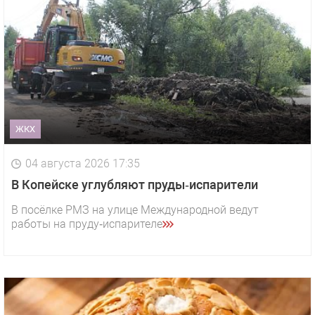
ЖКХ
04 августа 2026 17:35
В Копейске углубляют пруды‑испарители
В посёлке РМЗ на улице Международной ведут
работы на пруду‑испарителе