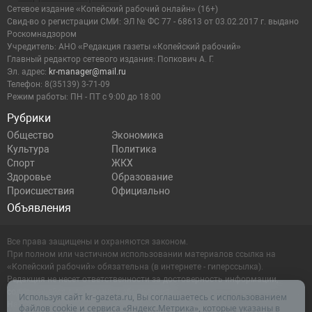
Сетевое издание «Копейский рабочий онлайн» (16+)
Cвид-во о регистрации СМИ: ЭЛ № ФС 77 - 68613 от 03.02.2017 г. выдано
Роскомнадзором
Учредитель: АНО «Редакция газеты «Копейский рабочий»
Главный редактор сетевого издания: Попкович А. Г.
Эл. адрес:
kr-manager@mail.ru
Телефон: 8(35139) 3-71-09
Режим работы: ПН - ПТ с 9:00 до 18:00
Рубрики
Общество
Экономика
Культура
Политика
Спорт
ЖКХ
Здоровье
Образование
Происшествия
Официально
Объявления
Все права защищены и охраняются законом.
При полном или частичном использовании материалов ссылка на
«Копейский рабочий» обязательна (в интернете - гиперссылка).
Редакция не несет ответственности за достоверность информации,
содержащейся в рекламных объявлениях.
Используя сайт kr-gazeta.ru, Вы соглашаетесь с использованием
Настоящий ресурс может содержать материалы 16+
файлов cookie и сервиса «Яндекс.Метрика», которые указаны в