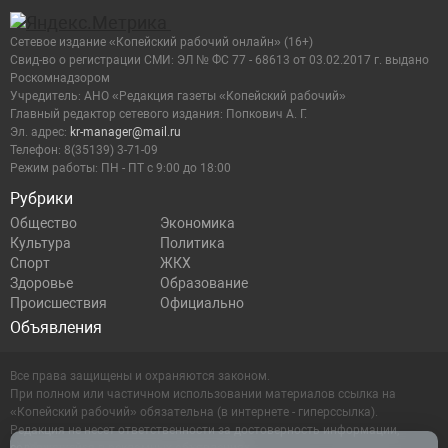
Сетевое издание «Копейский рабочий онлайн» (16+)
Cвид-во о регистрации СМИ: ЭЛ № ФС 77 - 68613 от 03.02.2017 г. выдано
Роскомнадзором
Учредитель: АНО «Редакция газеты «Копейский рабочий»
Главный редактор сетевого издания: Попкович А. Г.
Эл. адрес:
kr-manager@mail.ru
Телефон: 8(35139) 3-71-09
Режим работы: ПН - ПТ с 9:00 до 18:00
Рубрики
Общество
Экономика
Культура
Политика
Спорт
ЖКХ
Здоровье
Образование
Происшествия
Официально
Объявления
Все права защищены и охраняются законом.
При полном или частичном использовании материалов ссылка на
«Копейский рабочий» обязательна (в интернете - гиперссылка).
Редакция не несет ответственности за достоверность информации,
содержащейся в рекламных объявлениях.