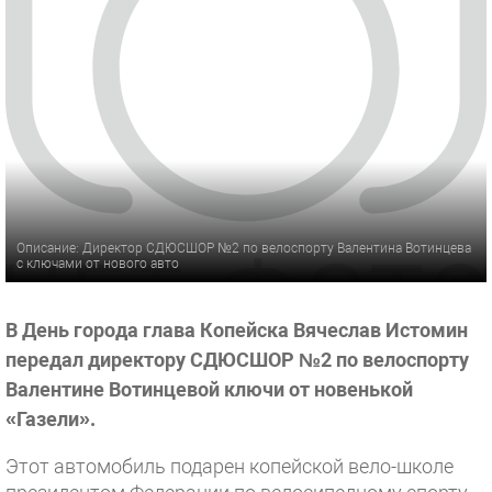
Описание: Директор СДЮСШОР №2 по велоспорту Валентина Вотинцева
с ключами от нового авто
В День города глава Копейска Вячеслав Истомин
передал директору СДЮСШОР №2 по велоспорту
Валентине Вотинцевой ключи от новенькой
«Газели».
Этот автомобиль подарен копейской вело-школе