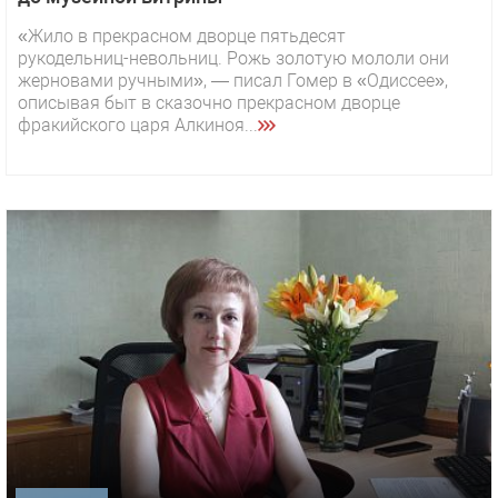
«Жило в прекрасном дворце пятьдесят
рукодельниц-невольниц. Рожь золотую мололи они
жерновами ручными», — писал Гомер в «Одиссее»,
описывая быт в сказочно прекрасном дворце
фракийского царя Алкиноя...