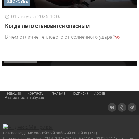
ЗДОРОВЬЕ
01 августа 2026 10:05
1 видео
СМОТРЕТЬ
Когда лето становится опасным
29 октября 2025 15:50
В чем отличие теплового от солнечного удара?
«Звезда» Метрана стала главным героем нового
видео компании
ОФИЦИАЛЬНО
Редакция
Контакты
Реклама
Подписка
Архив
Расписание автобусов
Сетевое издание «Копейский рабочий онлайн» (16+)
Cвид-во о регистрации СМИ: ЭЛ № ФС 77 - 68613 от 03.02.2017 г. выдано