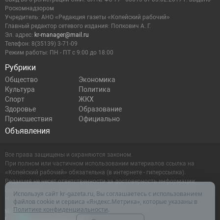
Роскомнадзором
Учредитель: АНО «Редакция газеты «Копейский рабочий»
Главный редактор сетевого издания: Попкович А. Г.
Эл. адрес:
kr-manager@mail.ru
Телефон: 8(35139) 3-71-09
Режим работы: ПН - ПТ с 9:00 до 18:00
Рубрики
Общество
Экономика
Культура
Политика
Спорт
ЖКХ
Здоровье
Образование
Происшествия
Официально
Объявления
Все права защищены и охраняются законом.
При полном или частичном использовании материалов ссылка на
«Копейский рабочий» обязательна (в интернете - гиперссылка).
Редакция не несет ответственности за достоверность информации,
содержащейся в рекламных объявлениях.
Используя сайт kr-gazeta.ru, Вы соглашаетесь с использованием
Настоящий ресурс может содержать материалы 16+
файлов cookie и сервиса «Яндекс.Метрика», которые указаны в
Политике конфиденциальности
.