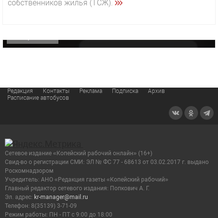
собственников жилья (ТСЖ).
«Звезда» Метрана стала главным героем нового
видео компании
ОФИЦИАЛЬНО
Редакция
Контакты
Реклама
Подписка
Архив
Расписание автобусов
Сетевое издание «Копейский рабочий онлайн» (16+)
Cвид-во о регистрации СМИ: ЭЛ № ФС 77 - 68613 от 03.02.2017 г. выдано
Роскомнадзором
Учредитель: АНО «Редакция газеты «Копейский рабочий»
Главный редактор сетевого издания: Попкович А. Г.
Эл. адрес:
kr-manager@mail.ru
Телефон: 8(35139) 3-71-09
Режим работы: ПН - ПТ с 9:00 до 18:00