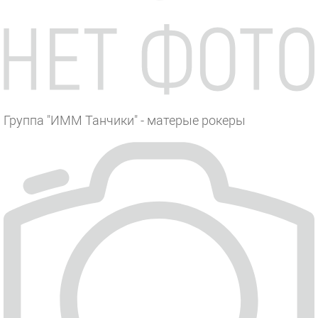
Группа "ИММ Танчики" - матерые рокеры