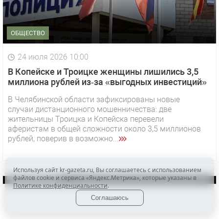
ОБЩЕСТВО
24 июля 2026 10:00
В Копейске и Троицке женщины лишились 3,5
миллиона рублей из‑за «выгодных инвестиций»
В Челябинской области зафиксированы новые
случаи дистанционного мошенничества: две
1 видео
СМОТРЕТЬ
жительницы Троицка и Копейска перевели
аферистам в общей сложности около 3,5 миллионов
29 октября 2025 15:50
рублей, поверив в возможно...
«Звезда» Метрана стала главным героем нового
видео компании
Используя сайт kr-gazeta.ru, Вы соглашаетесь с использованием
ОФИЦИАЛЬНО
файлов cookie и сервиса «Яндекс.Метрика», которые указаны в
Политике конфиденциальности
.
Соглашаюсь