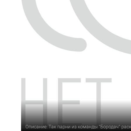
Описание: Так парни из команды "Бородач" рас