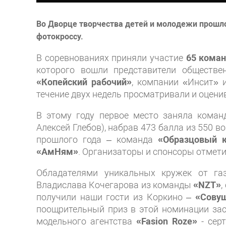
Во Дворце творчества детей и молодежи прошло
фотокроссу.
В соревнованиях приняли участие
65 кома
которого вошли представители обществе
«Копейский рабочий»
, компании «Инсит» 
течение двух недель просматривали и оцен
В этому году первое место заняла кома
Алексей Глебов), набрав 473 балла из 550 
прошлого года – команда
«Образцовый к
«АмНям»
. Организаторы и спонсоры отмет
Обладателями уникальных кружек от г
Владислава Кочегарова из команды
«NZT»
,
получили наши гости из Коркино –
«Сову
поощрительный приз в этой номинации з
модельного агентства
«Fasion Roze»
- сер