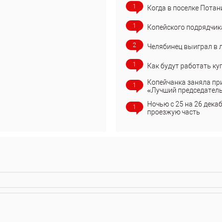
1
Когда в поселке Потан
1
Копейского подрядчик
2
Челябинец выиграл в 
1
Как будут работать ку
Копейчанка заняла пр
1
«Лучший председател
Ночью с 25 на 26 дека
1
проезжую часть