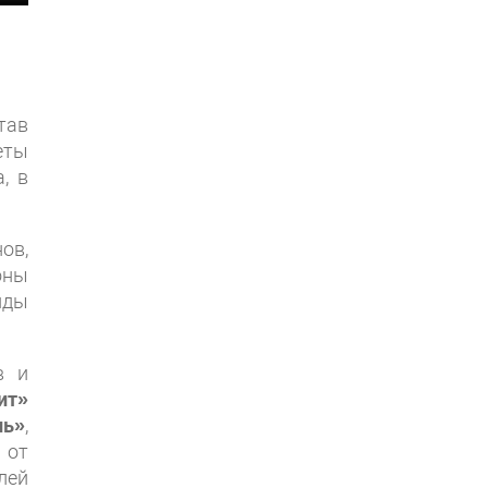
тав
еты
, в
ов,
оны
нды
в и
ит»
ль»
,
 от
лей