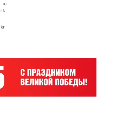
 по
аты
е
kr-