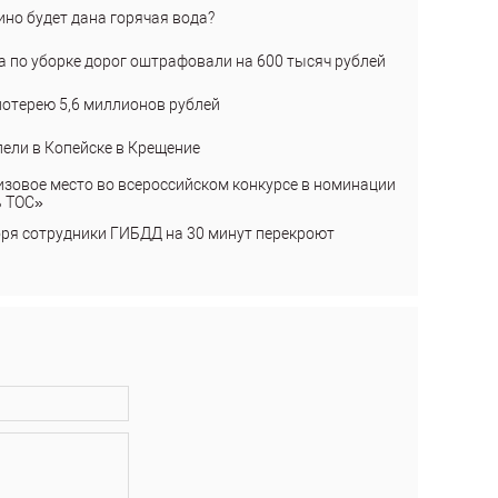
ино будет дана горячая вода?
а по уборке дорог оштрафовали на 600 тысяч рублей
лотерею 5,6 миллионов рублей
пели в Копейске в Крещение
изовое место во всероссийском конкурсе в номинации
ь ТОС»
бря сотрудники ГИБДД на 30 минут перекроют