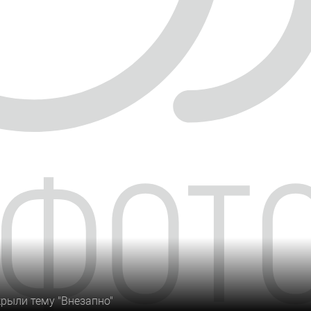
крыли тему "Внезапно"