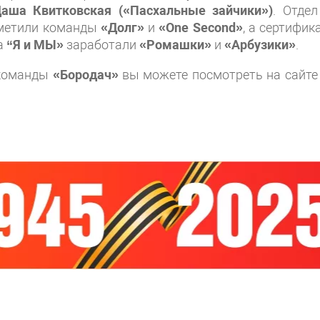
аша Квитковская («Пасхальные зайчики»)
. Отдел
метили команды
«Долг»
и
«One Second»
, а сертифик
а
“Я и МЫ»
заработали
«Ромашки»
и
«Арбузики»
.
 команды
«Бородач»
вы можете посмотреть на сайт