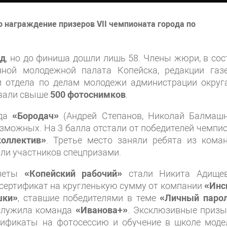
 награждение призеров VII чемпионата города по
нд
, но до финиша дошли лишь 58. Члены жюри, в сос
нной молодежной палата Копейска, редакции газ
и отдела по делам молодежи администрации округа
ивали свыше
500 фотоснимков
.
нда
«Бородач»
(Андрей Степанов, Николай Балмашн
возможных. На 3 балла отстали от победителей чемпи
оллектив»
. Третье место заняли ребята из кома
или участников спецпризами.
азеты
«Копейский рабочий»
стали Никита Адище
 сертификат на кругленькую сумму от компании
«Инс
шки»
, ставшие победителями в теме
«Личный паро
аслужила команда
«Иванова+»
. Эксклюзивные призы
тификаты на фотосессию и обучение в школе моде