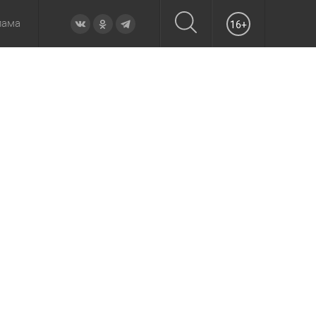
лама
16+
овье
а неделю
Образование
Вчера
Вечерние
Происшествия
Утренние
Официально