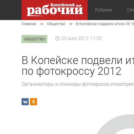
Рубрики
Сет
Главная
Общество
В Копейске подвели итоги VII 
Общество
Экон
03 мая 2012 11:58
ОБЩЕСТВО
В Копейске подвели и
по фотокроссу 2012
Организаторы и спонсоры фотокросса отсмотрел