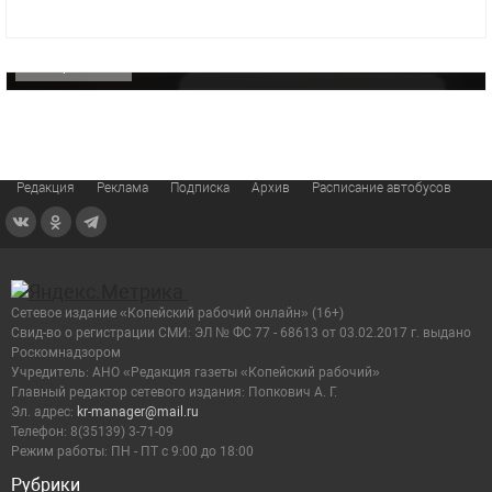
видео компании
ОФИЦИАЛЬНО
Редакция
Реклама
Подписка
Архив
Расписание автобусов
Сетевое издание «Копейский рабочий онлайн» (16+)
Cвид-во о регистрации СМИ: ЭЛ № ФС 77 - 68613 от 03.02.2017 г. выдано
Роскомнадзором
Учредитель: АНО «Редакция газеты «Копейский рабочий»
Главный редактор сетевого издания: Попкович А. Г.
Эл. адрес:
kr-manager@mail.ru
Телефон: 8(35139) 3-71-09
Режим работы: ПН - ПТ с 9:00 до 18:00
Рубрики