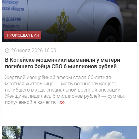
ПРОИСШЕСТВИЯ
26 июля 2026 16:00
В Копейске мошенники выманили у матери
погибшего бойца СВО 6 миллионов рублей
Жертвой изощрённой аферы стала 66‑летняя
местная жительница — мать военнослужащего,
погибшего в ходе специальной военной операции.
Женщина лишилась 6 миллионов рублей — суммы,
полученной в качеств...