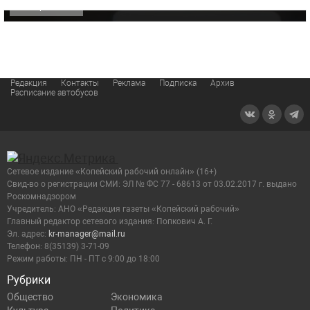
ОФИЦИАЛЬНО
Редакция
Контакты
Реклама
Подписка
Архив
Расписание автобусов
Сетевое издание «Копейский рабочий онлайн» (16+)
Cвид-во о регистрации СМИ: ЭЛ № ФС 77 - 68613 от 03.02.2017 г. выдано
Роскомнадзором
Учредитель: АНО «Редакция газеты «Копейский рабочий»
Главный редактор сетевого издания: Попкович А. Г.
Эл. адрес:
kr-manager@mail.ru
Телефон: 8(35139) 3-71-09
Режим работы: ПН - ПТ с 9:00 до 18:00
Рубрики
Общество
Экономика