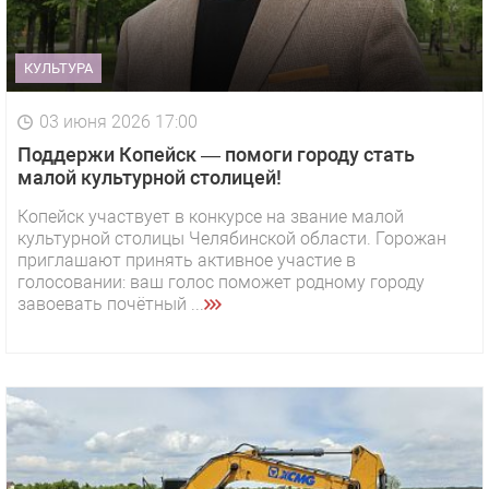
КУЛЬТУРА
03 июня 2026 17:00
Поддержи Копейск — помоги городу стать
малой культурной столицей!
Копейск участвует в конкурсе на звание малой
культурной столицы Челябинской области. Горожан
приглашают принять активное участие в
голосовании: ваш голос поможет родному городу
завоевать почётный ...