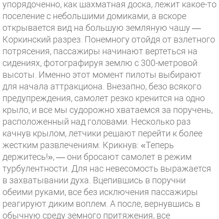
упорядоченно, как шахматная доска, лежит какое-то
поселение с небольшими домиками, а вскоре
открывается вид на большую земляную чашу —
Коркинский разрез. Понемногу отойдя от взлетного
потрясения, пассажиры начинают вертеться на
сидениях, фотографируя землю с 300-метровой
высоты. Именно этот момент пилоты выбирают
для начала аттракциона. Внезапно, безо всякого
предупреждения, самолет резко кренится на одно
крыло, и все мы судорожно хватаемся за поручень,
расположенный над головами. Несколько раз
качнув крылом, летчики решают перейти к более
жестким развлечениям. Крикнув: «Теперь
держитесь!», — они бросают самолет в режим
турбулентности. Для нас невесомость выражается
в захватывании духа. Вцепившись в поручни
обеими руками, все без исключения пассажиры
реагируют диким воплем. А после, вернувшись в
обычную среду земного притяжения, все