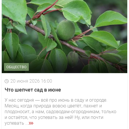
ОБЩЕСТВО
20 июня 2026 16:00
Что шепчет сад в июне
У нас сегодня — всё про июнь в саду и огороде.
Месяц, когда природа вовсю цветёт, пахнет и
плодоносит, а нам, садоводам‑огородникам, только
и остаётся, что успевать за ней! Ну, или почти
успевать ...