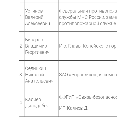
Устинов
Федеральная противопож
1
Валерий
службы МЧС России, заме
Алексеевич
противопожарной службе 
Бисеров
2
Владимир
И.о. Главы Копейского гор
Георгиевич
Сединкин
3
Николай
ЗАО «Управляющая компа
Анатольевич
ФФГУП «Связь-безопаснос
Калиев
4
Дильдабек
ИП Калиев Д.