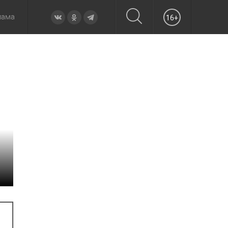
лама
16+
овье
а неделю
Образование
Вчера
Вечерние
Происшествия
Утренние
Официально