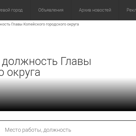
евой город
Объявления
Архив новостей
Рек
ость Главы Копейского городского округа
омика
Культура
Политика
За сутки
Спорт
За 3 дня
ЖКХ
Здор
З
а должность Главы
о округа
Место работы, должность