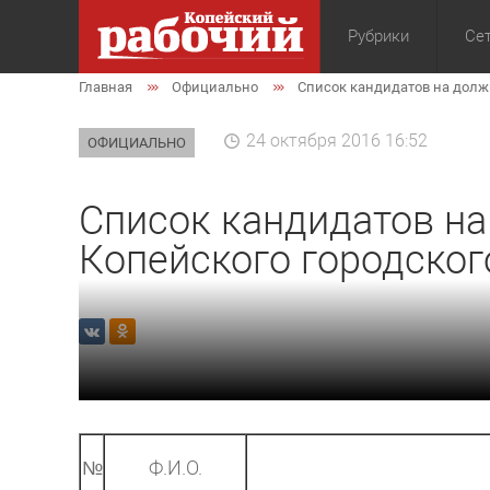
Рубрики
Сет
Главная
Официально
Список кандидатов на должн
Общество
Экон
24 октября 2016 16:52
ОФИЦИАЛЬНО
Список кандидатов н
Копейского городског
№
Ф.И.О.