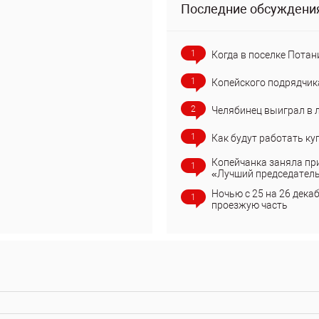
Последние обсуждени
1
Когда в поселке Потан
1
Копейского подрядчик
2
Челябинец выиграл в 
1
Как будут работать ку
Копейчанка заняла пр
1
«Лучший председател
Ночью с 25 на 26 дека
1
проезжую часть