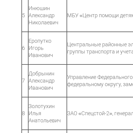
Инюшин
5
Александр
МБУ «Центр помощи детям,
Николаевич
Еропутко
Центральные районные эл
6
Игорь
группы транспорта и учет
Иванович
Добрынин
Управление Федерального
7
Александр
федеральному округу, зам
Иванович
Золотухин
8
Илья
ЗАО «Спецстой-2», генера
Анатольевич