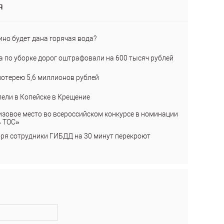
я
ино будет дана горячая вода?
а по уборке дорог оштрафовали на 600 тысяч рублей
лотерею 5,6 миллионов рублей
пели в Копейске в Крещение
изовое место во всероссийском конкурсе в номинации
ь ТОС»
бря сотрудники ГИБДД на 30 минут перекроют