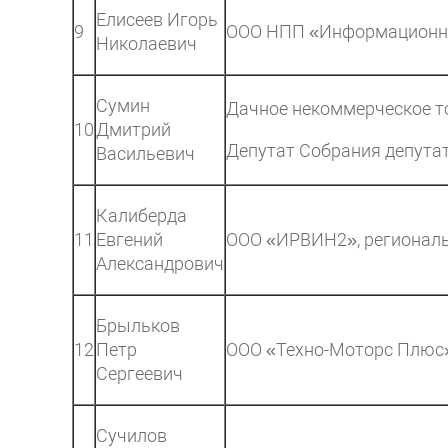
Елисеев Игорь
9
ООО НПП «Информационны
Николаевич
Сумин
Дачное некоммерческое т
10
Дмитрий
Депутат Собрания депутат
Васильевич
Калиберда
11
Евгений
ООО «ИРВИН2», регионал
Александрович
Брыльков
12
Петр
ООО «Техно-Моторс Плюс»
Сергеевич
Сучилов