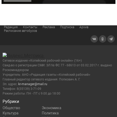
Редакция
Контакты
Реклама
Подписка
Архив
Расписание автобусов
Сетевое издание «Копейский рабочий онлайн» (16+)
Cвид-во о регистрации СМИ: ЭЛ № ФС 77 - 68613 от 03.02.2017 г. выдано
Роскомнадзором
Учредитель: АНО «Редакция газеты «Копейский рабочий»
Главный редактор сетевого издания: Попкович А. Г.
Эл. адрес:
kr-manager@mail.ru
Телефон: 8(35139) 3-71-09
Режим работы: ПН - ПТ с 9:00 до 18:00
Рубрики
Общество
Экономика
Культура
Политика