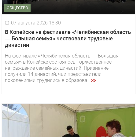
ОБЩЕСТВО
07 августа 2026 18:30
В Копейске на фестивале «Челябинская область
— Большая семья» чествовали трудовые
династии
На фестивале «Челябинская область — Большая
семья» в Копейске состоялось торжественное
награждение семейных династий. Признание
получили 14 династий, чьи представители
поколениями трудились в образова...