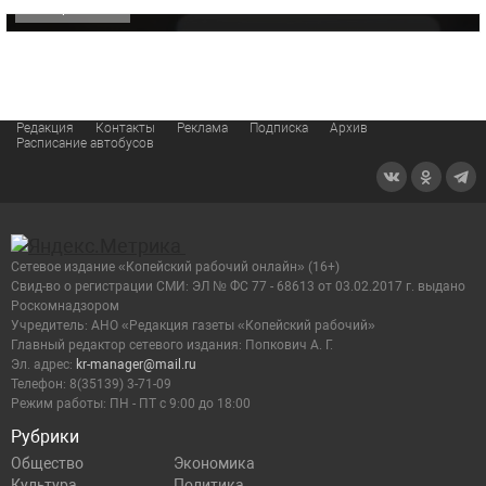
ОФИЦИАЛЬНО
Редакция
Контакты
Реклама
Подписка
Архив
Расписание автобусов
Сетевое издание «Копейский рабочий онлайн» (16+)
Cвид-во о регистрации СМИ: ЭЛ № ФС 77 - 68613 от 03.02.2017 г. выдано
Роскомнадзором
Учредитель: АНО «Редакция газеты «Копейский рабочий»
Главный редактор сетевого издания: Попкович А. Г.
Эл. адрес:
kr-manager@mail.ru
Телефон: 8(35139) 3-71-09
Режим работы: ПН - ПТ с 9:00 до 18:00
Рубрики
Общество
Экономика
Культура
Политика