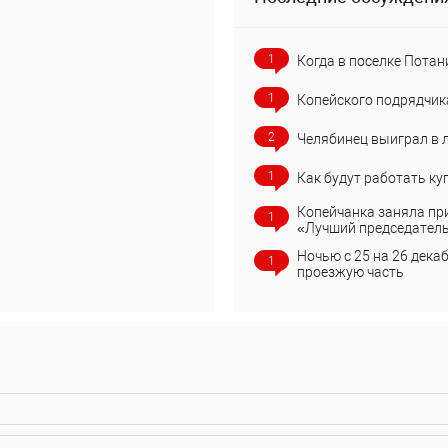
1
Когда в поселке Потан
1
Копейского подрядчик
2
Челябинец выиграл в 
1
Как будут работать ку
Копейчанка заняла пр
1
«Лучший председател
Ночью с 25 на 26 дека
1
проезжую часть