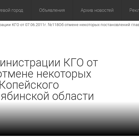
евой город
Объявления
Архив новостей
Рек
ии КГО от 07.06.2011г. №118Об отмене некоторых постановлений глав
омика
Культура
Политика
За сутки
Спорт
За 3 дня
ЖКХ
Здор
З
нистрации КГО от
отмене некоторых
 Копейского
лябинской области