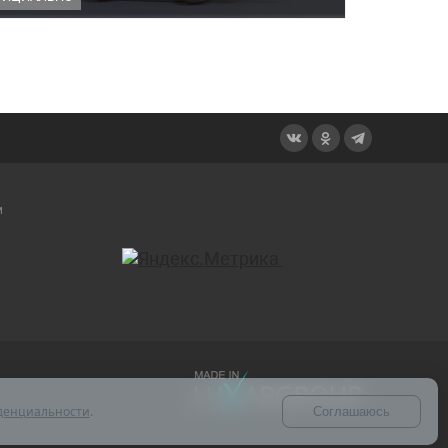
м
денциальности
.
Соглашаюсь