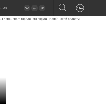
лама
16+
ы Копейского городского округа Челябинской области
овье
а неделю
Образование
Вчера
Вечерние
Происшествия
Утренние
Официально