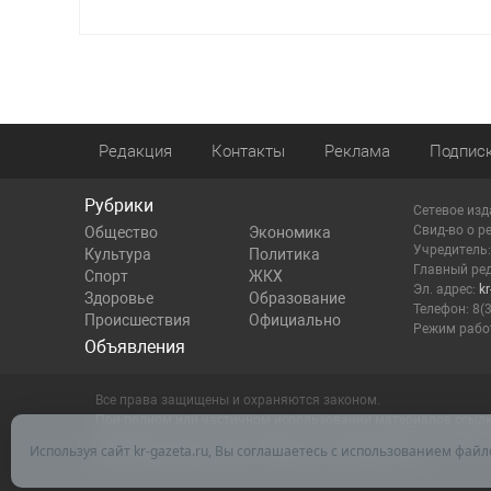
Редакция
Контакты
Реклама
Подпис
Рубрики
Сетевое изд
Cвид-во о р
Общество
Экономика
Учредитель
Культура
Политика
Главный ред
Спорт
ЖКХ
Эл. адрес:
k
Здоровье
Образование
Телефон: 8(
Происшествия
Официально
Режим работ
Объявления
Все права защищены и охраняются законом.
При полном или частичном использовании материалов ссылка 
Редакция не несет ответственности за достоверность инфор
Используя сайт kr-gazeta.ru, Вы соглашаетесь с использованием файл
Настоящий ресурс может содержать материалы 16+