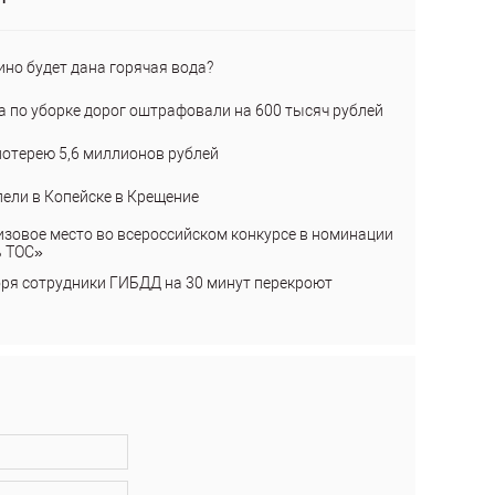
ино будет дана горячая вода?
а по уборке дорог оштрафовали на 600 тысяч рублей
лотерею 5,6 миллионов рублей
пели в Копейске в Крещение
изовое место во всероссийском конкурсе в номинации
ь ТОС»
бря сотрудники ГИБДД на 30 минут перекроют