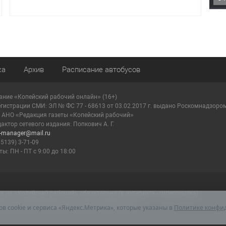
ка
Архив
Расписание автобусов
ание «Копейский рабочий онлайн» (16+)
егистрации СМИ: ЭЛ № ФС 77 - 68613 от 03.02.2017 г. выдано Роскомнадзоро
: АНО «Редакция газеты «Копейский рабочий»
актор сетевого издания: Попкович А. Г.
r-manager@mail.ru
35139) 3-71-09
ы: ПН - ПТ с 9:00 до 18:00
на «Копейский рабочий» обязательна (в интернете - гиперссылка).
мации, содержащейся в рекламных объявлениях.
ов cookie и сервиса «Яндекс.Метрика», которые указаны в
Политике конфи