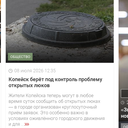
ОБЩЕСТВО
08 июля 2026 12:35
Копейск берёт под контроль проблему
открытых люков
Жители Копейска теперь могут в любое
время суток сообщить об открытых люках
— в городе организован круглосуточный
«З
приём заявок. Это особенно важно в
но
условиях оживлённого городского движения
и для ...
О