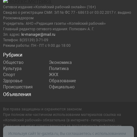
Сетевое издание «Копейский рабочий онлайн» (16+)
Cвид-во о регистрации СМИ: ЭЛ № ФС 77 - 68613 от 03.02.2017 г. выдано
Роскомнадзором
Учредитель: АНО «Редакция газеты «Копейский рабочий»
Главный редактор сетевого издания: Попкович А. Г.
Эл. адрес:
kr-manager@mail.ru
Телефон: 8(35139) 3-71-09
Режим работы: ПН - ПТ с 9:00 до 18:00
Рубрики
Общество
Экономика
Культура
Политика
Спорт
ЖКХ
Здоровье
Образование
Происшествия
Официально
Объявления
Все права защищены и охраняются законом.
При полном или частичном использовании материалов ссылка на
«Копейский рабочий» обязательна (в интернете - гиперссылка).
Редакция не несет ответственности за достоверность информации,
содержащейся в рекламных объявлениях.
Используя сайт kr-gazeta.ru, Вы соглашаетесь с использованием
Настоящий ресурс может содержать материалы 16+