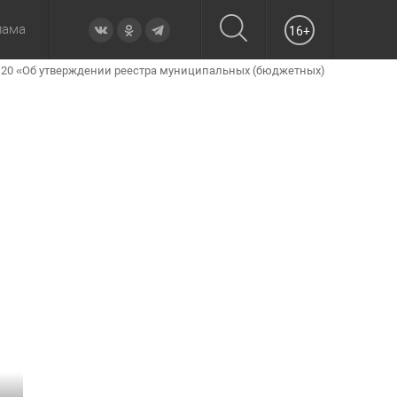
лама
16+
№ 20 «Об утверждении реестра муниципальных (бюджетных)
овье
а неделю
Образование
Вчера
Вечерние
Происшествия
Утренние
Официально