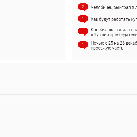
2
Челябинец выиграл в 
1
Как будут работать ку
Копейчанка заняла пр
1
«Лучший председател
Ночью с 25 на 26 дека
1
проезжую часть