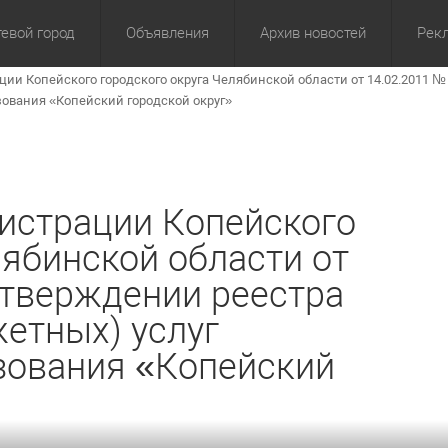
евой город
Объявления
Архив новостей
Рек
ии Копейского городского округа Челябинской области от 14.02.2011 
омика
Культура
Политика
За сутки
Спорт
За 3 дня
ЖКХ
Здор
З
зования «Копейский городской округ»
истрации Копейского
лябинской области от
утверждении реестра
етных) услуг
зования «Копейский