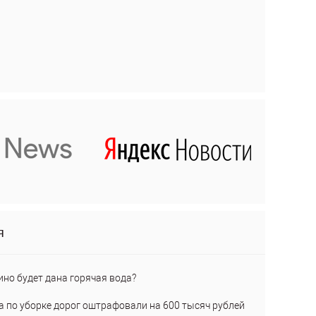
я
ино будет дана горячая вода?
а по уборке дорог оштрафовали на 600 тысяч рублей