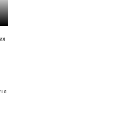
их
сти