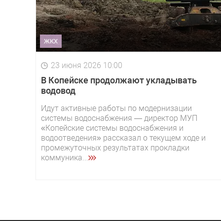
ЖКХ
23 июня 2026 10:00
В Копейске продолжают укладывать
водовод
Идут активные работы по модернизации
системы водоснабжения — директор МУП
«Копейские системы водоснабжения и
водоотведения» рассказал о текущем ходе и
промежуточных результатах прокладки
коммуника...