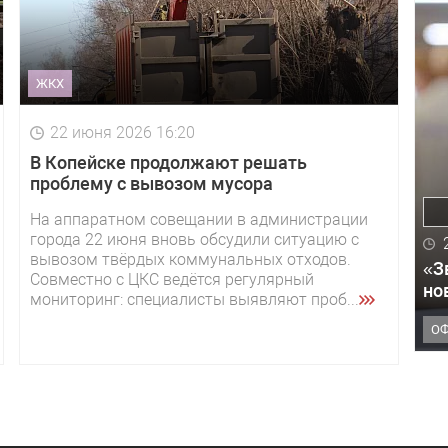
ЖКХ
22 июня 2026 16:20
В Копейске продолжают решать
проблему с вывозом мусора
На аппаратном совещании в администрации
города 22 июня вновь обсудили ситуацию с
вывозом твёрдых коммунальных отходов.
«З
Совместно с ЦКС ведётся регулярный
но
мониторинг: специалисты выявляют проб...
О