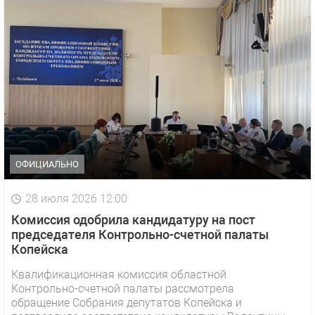
ОФИЦИАЛЬНО
28 июля 2026 12:00
Комиссия одобрила кандидатуру на пост
председателя Контрольно-счетной палаты
Копейска
Квалификационная комиссия областной
Контрольно-счетной палаты рассмотрела
1 видео
СМОТРЕТЬ
обращение Собрания депутатов Копейска и