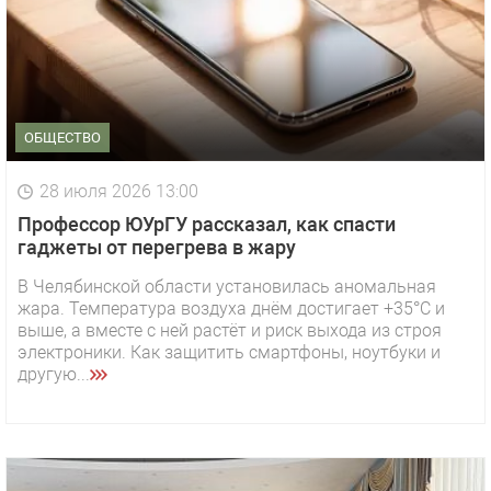
ОБЩЕСТВО
28 июля 2026 13:00
Профессор ЮУрГУ рассказал, как спасти
гаджеты от перегрева в жару
В Челябинской области установилась аномальная
жара. Температура воздуха днём достигает +35°C и
выше, а вместе с ней растёт и риск выхода из строя
электроники. Как защитить смартфоны, ноутбуки и
другую...