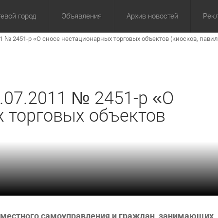
евой город
Объявления
Архив новостей
Рек
 № 2451-р «О сносе нестационарных торговых объектов (киосков, пави
омика
Культура
Политика
За сутки
Спорт
За 3 дня
ЖКХ
Здор
З
07.2011 № 2451-р «О
х торговых объектов
 местного самоуправления и граждан, занимающих