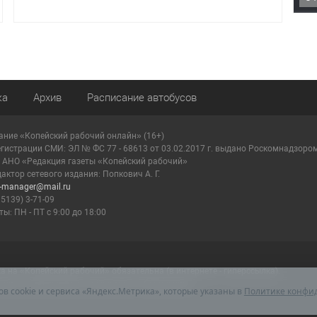
ка
Архив
Расписание автобусов
ание «Копейский рабочий онлайн» (16+)
егистрации СМИ: ЭЛ № ФС 77 - 68613 от 03.02.2017 г. выдано Роскомнадзоро
: АНО «Редакция газеты «Копейский рабочий»
актор сетевого издания: Попкович А. Г.
r-manager@mail.ru
35139) 3-71-09
ы: ПН - ПТ с 9:00 до 18:00
на «Копейский рабочий» обязательна (в интернете - гиперссылка).
мации, содержащейся в рекламных объявлениях.
ов cookie и сервиса «Яндекс.Метрика», которые указаны в
Политике конфи