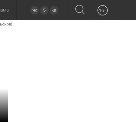
лама
16+
льонов)
овье
а неделю
Образование
Вчера
Вечерние
Происшествия
Утренние
Официально