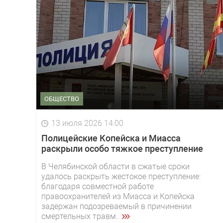
ОБЩЕСТВО
13 июля 2026 14:00
Полицейские Копейска и Миасса
раскрыли особо тяжкое преступление
В Челябинской области в сжатые сроки
удалось раскрыть жестокое преступление:
благодаря совместной работе
правоохранителей из Миасса и Копейска
задержан подозреваемый в причинении
смертельных травм...