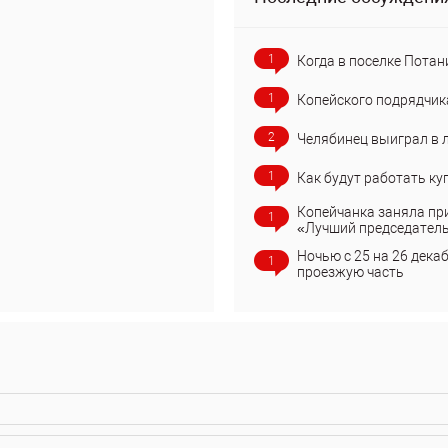
1
Когда в поселке Потан
1
Копейского подрядчик
2
Челябинец выиграл в 
1
Как будут работать ку
Копейчанка заняла пр
1
«Лучший председател
Ночью с 25 на 26 дека
1
проезжую часть