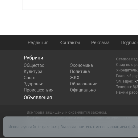
Редакция
Контакты
Реклама
Подпис
Рубрики
Сетевое изд
Cвид-во о р
Общество
Экономика
Учредитель
Культура
Политика
Главный ред
Спорт
ЖКХ
Эл. адрес:
k
Здоровье
Образование
Телефон: 8(
Происшествия
Официально
Режим работ
Объявления
Все права защищены и охраняются законом.
При полном или частичном использовании материалов ссылка 
Редакция не несет ответственности за достоверность инфор
Используя сайт kr-gazeta.ru, Вы соглашаетесь с использованием файл
Настоящий ресурс может содержать материалы 16+