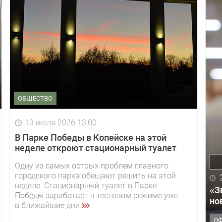
ОБЩЕСТВО
13 июля 2026 13:00
В Парке Победы в Копейске на этой
неделе откроют стационарный туалет
Одну из самых острых проблем главного
городского парка обещают решить на этой
неделе. Стационарный туалет в Парке
«З
Победы заработает в тестовом режиме уже
но
в ближайшие дни.
О