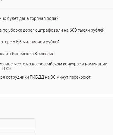
ино будет дана горячая вода?
а по уборке дорог оштрафовали на 600 тысяч рублей
лотерею 5,6 миллионов рублей
пели в Копейске в Крещение
изовое место во всероссийском конкурсе в номинации
ь ТОС»
бря сотрудники ГИБДД на 30 минут перекроют