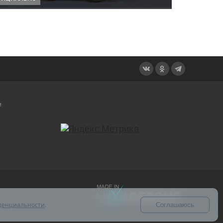
м
денциальности
.
Соглашаюсь