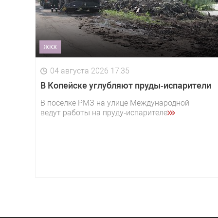
ЖКХ
04 августа 2026 17:35
В Копейске углубляют пруды‑испарители
В посёлке РМЗ на улице Международной
ведут работы на пруду‑испарителе