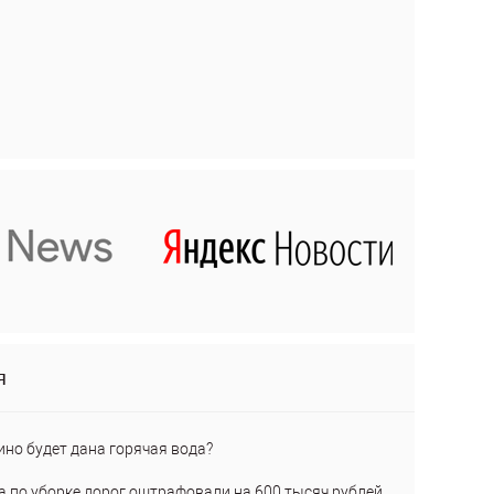
я
ино будет дана горячая вода?
а по уборке дорог оштрафовали на 600 тысяч рублей