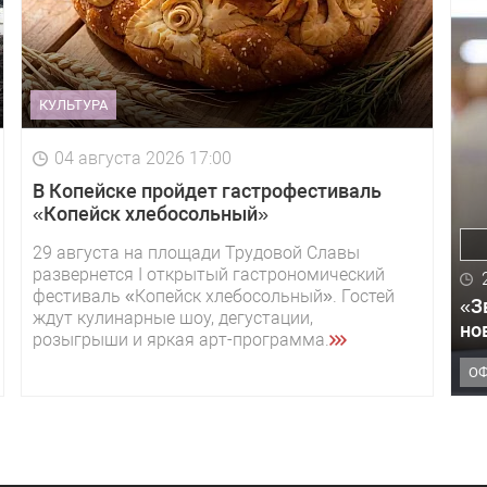
КУЛЬТУРА
04 августа 2026 17:00
В Копейске пройдет гастрофестиваль
«Копейск хлебосольный»
29 августа на площади Трудовой Славы
развернется I открытый гастрономический
фестиваль «Копейск хлебосольный». Гостей
«З
ждут кулинарные шоу, дегустации,
но
розыгрыши и яркая арт-программа.
О