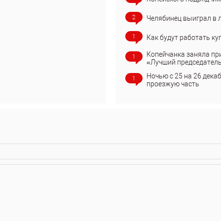
2
Челябинец выиграл в 
1
Как будут работать ку
Копейчанка заняла пр
1
«Лучший председател
Ночью с 25 на 26 дека
1
проезжую часть