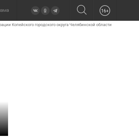
лама
16+
ации Копейского городского округа Челябинской области
овье
а неделю
Образование
Вчера
Вечерние
Происшествия
Утренние
Официально