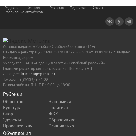
Редакция
Контакты
Реклама
Подписка
Архив
Расписание автобусов
Сетевое издание «Копейский рабочий онлайн» (16+)
Cвид-во о регистрации СМИ: ЭЛ № ФС 77 - 68613 от 03.02.2017 г. выдано
Роскомнадзором
Учредитель: АНО «Редакция газеты «Копейский рабочий»
Главный редактор сетевого издания: Попкович А. Г.
Эл. адрес:
kr-manager@mail.ru
Телефон: 8(35139) 3-71-09
Режим работы: ПН - ПТ с 9:00 до 18:00
Рубрики
Общество
Экономика
Культура
Политика
Спорт
ЖКХ
Здоровье
Образование
Происшествия
Официально
Объявления