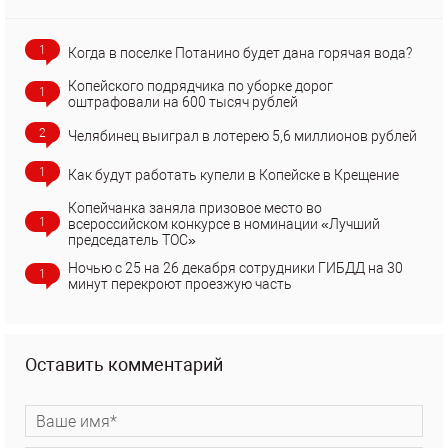
1
Когда в поселке Потанино будет дана горячая вода?
Копейского подрядчика по уборке дорог
1
оштрафовали на 600 тысяч рублей
2
Челябинец выиграл в лотерею 5,6 миллионов рублей
1
Как будут работать купели в Копейске в Крещение
Копейчанка заняла призовое место во
1
всероссийском конкурсе в номинации «Лучший
председатель ТОС»
Ночью с 25 на 26 декабря сотрудники ГИБДД на 30
1
минут перекроют проезжую часть
Оставить комментарий