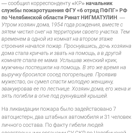
— сообщил корреспонденту «КР»
начальник
службы пожаротушения ФГУ «6 отряд ПФПГ» РФ
по Челябинской области Ринат НИГМАТУЛИН
. —
Утром хозяин дома, 1954 года рождения, вместе с
зятем чистил снег на территории своего участка. Тем
временем в одной из комнат на втором этаже
строения начался пожар. Проснувшись, дочь хозяина
дома стала кричать и звать на помощь, а в другой
комнате спала ее мама. Услышав женский крик,
мужчины поспешили на помощь. В это же время на
выручку бросился сосед погорельцев. Проявив
мужество, он сумел спасти молодую женщину,
эвакуировав ее по лестнице. Хозяин дома, его жена и
зять погибли в огне под рухнувшей крышей.
На ликвидации пожара было задействовано 7
автоцистерн, два штабных автомобиля и 31 человек
личного состава. По факту гибели людей
следственными органами СУ СКР по Челябинской