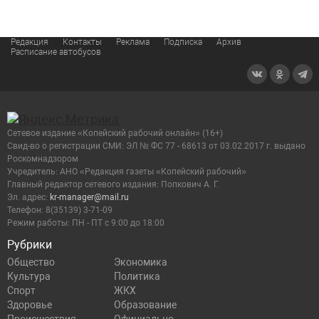
Редакция
Контакты
Реклама
Подписка
Архив
Расписание автобусов
Сетевое издание «Копейский рабочий онлайн» (16+)
Cвид-во о регистрации СМИ: ЭЛ № ФС 77 - 68613 от 03.02.2017 г. выдано
Роскомнадзором
Учредитель: АНО «Редакция газеты «Копейский рабочий»
Главный редактор сетевого издания: Попкович А. Г.
Эл. адрес:
kr-manager@mail.ru
Телефон: 8(35139) 3-71-09
Режим работы: ПН - ПТ с 9:00 до 18:00
Рубрики
Общество
Экономика
Культура
Политика
Спорт
ЖКХ
Здоровье
Образование