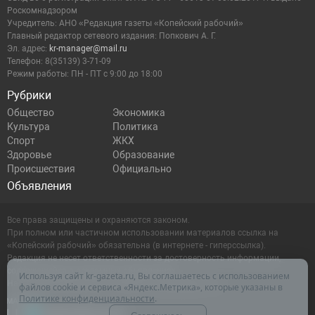
Роскомнадзором
Учредитель: АНО «Редакция газеты «Копейский рабочий»
Главный редактор сетевого издания: Попкович А. Г.
Эл. адрес:
kr-manager@mail.ru
Телефон: 8(35139) 3-71-09
Режим работы: ПН - ПТ с 9:00 до 18:00
Рубрики
Общество
Экономика
Культура
Политика
Спорт
ЖКХ
Здоровье
Образование
Происшествия
Официально
Объявления
Все права защищены и охраняются законом.
При полном или частичном использовании материалов ссылка на
«Копейский рабочий» обязательна (в интернете - гиперссылка).
Редакция не несет ответственности за достоверность информации,
содержащейся в рекламных объявлениях.
Используя сайт kr-gazeta.ru, Вы соглашаетесь с использованием
Настоящий ресурс может содержать материалы 16+
файлов cookie и сервиса «Яндекс.Метрика», которые указаны в
Политике конфиденциальности
.