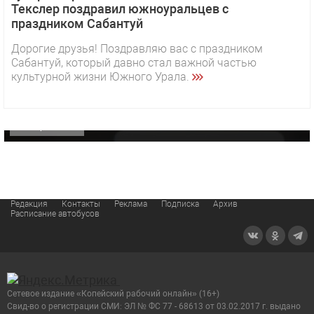
Текслер поздравил южноуральцев с
праздником Сабантуй
1 видео
СМОТРЕТЬ
Дорогие друзья! Поздравляю вас с праздником
Сабантуй, который давно стал важной частью
29 октября 2025 15:50
культурной жизни Южного Урала.
«Звезда» Метрана стала главным героем нового
видео компании
ОФИЦИАЛЬНО
Редакция
Контакты
Реклама
Подписка
Архив
Расписание автобусов
Сетевое издание «Копейский рабочий онлайн» (16+)
Cвид-во о регистрации СМИ: ЭЛ № ФС 77 - 68613 от 03.02.2017 г. выдано