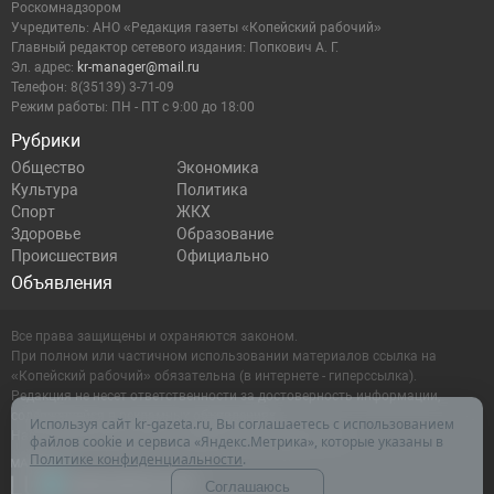
Роскомнадзором
Учредитель: АНО «Редакция газеты «Копейский рабочий»
Главный редактор сетевого издания: Попкович А. Г.
Эл. адрес:
kr-manager@mail.ru
Телефон: 8(35139) 3-71-09
Режим работы: ПН - ПТ с 9:00 до 18:00
Рубрики
Общество
Экономика
Культура
Политика
Спорт
ЖКХ
Здоровье
Образование
Происшествия
Официально
Объявления
Все права защищены и охраняются законом.
При полном или частичном использовании материалов ссылка на
«Копейский рабочий» обязательна (в интернете - гиперссылка).
Редакция не несет ответственности за достоверность информации,
содержащейся в рекламных объявлениях.
Используя сайт kr-gazeta.ru, Вы соглашаетесь с использованием
Настоящий ресурс может содержать материалы 16+
файлов cookie и сервиса «Яндекс.Метрика», которые указаны в
Политике конфиденциальности
.
Соглашаюсь