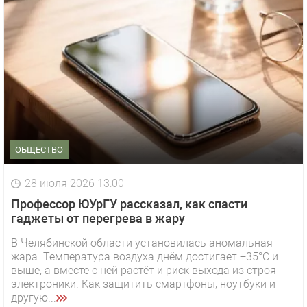
ОБЩЕСТВО
28 июля 2026 13:00
Профессор ЮУрГУ рассказал, как спасти
гаджеты от перегрева в жару
В Челябинской области установилась аномальная
жара. Температура воздуха днём достигает +35°C и
выше, а вместе с ней растёт и риск выхода из строя
электроники. Как защитить смартфоны, ноутбуки и
другую...