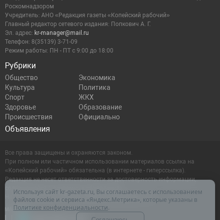
Роскомнадзором
Учредитель: АНО «Редакция газеты «Копейский рабочий»
Главный редактор сетевого издания: Попкович А. Г.
Эл. адрес:
kr-manager@mail.ru
Телефон: 8(35139) 3-71-09
Режим работы: ПН - ПТ с 9:00 до 18:00
Рубрики
Общество
Экономика
Культура
Политика
Спорт
ЖКХ
Здоровье
Образование
Происшествия
Официально
Объявления
Все права защищены и охраняются законом.
При полном или частичном использовании материалов ссылка на
«Копейский рабочий» обязательна (в интернете - гиперссылка).
Редакция не несет ответственности за достоверность информации,
содержащейся в рекламных объявлениях.
Используя сайт kr-gazeta.ru, Вы соглашаетесь с использованием
Настоящий ресурс может содержать материалы 16+
файлов cookie и сервиса «Яндекс.Метрика», которые указаны в
Политике конфиденциальности
.
Соглашаюсь