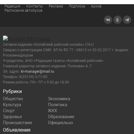
Редакция
Контакты
Реклама
Подписка
Архив
Расписание автобусов
Сетевое издание «Копейский рабочий онлайн» (16+)
Cвид-во о регистрации СМИ: ЭЛ № ФС 77 - 68613 от 03.02.2017 г. выдано
Роскомнадзором
Учредитель: АНО «Редакция газеты «Копейский рабочий»
Главный редактор сетевого издания: Попкович А. Г.
Эл. адрес:
kr-manager@mail.ru
Телефон: 8(35139) 3-71-09
Режим работы: ПН - ПТ с 9:00 до 18:00
Рубрики
Общество
Экономика
Культура
Политика
Спорт
ЖКХ
Здоровье
Образование
Происшествия
Официально
Объявления