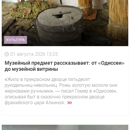
КУЛЬТУРА
01 августа 2026 13:25
Музейный предмет рассказывает: от «Одиссеи»
до музейной витрины
«Жило в прекрасном дворце пятьдесят
рукодельниц-невольниц. Рожь золотую мололи они
жерновами ручными», — писал Гомер в «Одиссее»,
описывая быт в сказочно прекрасном дворце
фракийского царя Алкиноя...