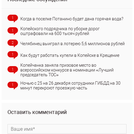
1
Когда в поселке Потанино будет дана горячая вода?
Копейского подрядчика по уборке дорог
1
оштрафовали на 600 тысяч рублей
2
Челябинец выиграл в лотерею 5,6 миллионов рублей
1
Как будут работать купели в Копейске в Крещение
Копейчанка заняла призовое место во
1
всероссийском конкурсе в номинации «Лучший
председатель ТОС»
Ночью с 25 на 26 декабря сотрудники ГИБДД на 30
1
минут перекроют проезжую часть
Оставить комментарий