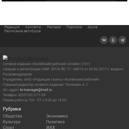
Редакция
Контакты
Реклама
Подписка
Архив
Расписание автобусов
Сетевое издание «Копейский рабочий онлайн» (16+)
Cвид-во о регистрации СМИ: ЭЛ № ФС 77 - 68613 от 03.02.2017 г. выдано
Роскомнадзором
Учредитель: АНО «Редакция газеты «Копейский рабочий»
Главный редактор сетевого издания: Попкович А. Г.
Эл. адрес:
kr-manager@mail.ru
Телефон: 8(35139) 3-71-09
Режим работы: ПН - ПТ с 9:00 до 18:00
Рубрики
Общество
Экономика
Культура
Политика
Спорт
ЖКХ