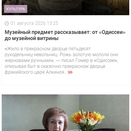
КУЛЬТУРА
01 августа 2026 13:25
Музейный предмет рассказывает: от «Одиссеи»
до музейной витрины
«Жило в прекрасном дворце пятьдесят
рукодельниц-невольниц. Рожь золотую мололи они
жерновами ручными», — писал Гомер в «Одиссее»,
описывая быт в сказочно прекрасном дворце
фракийского царя Алкиноя...