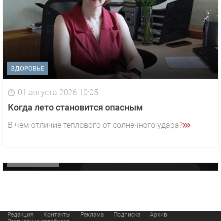
ЗДОРОВЬЕ
01 августа 2026 10:05
1 видео
СМОТРЕТЬ
Когда лето становится опасным
29 октября 2025 15:50
В чем отличие теплового от солнечного удара?
«Звезда» Метрана стала главным героем нового
видео компании
ОФИЦИАЛЬНО
Редакция
Контакты
Реклама
Подписка
Архив