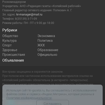
Роскомнадзором
Учредитель: АНО «Редакция газеты «Копейский рабочий»
Главный редактор сетевого издания: Попкович А. Г.
Эл. адрес:
kr-manager@mail.ru
Телефон: 8(35139) 3-71-09
Режим работы: ПН - ПТ с 9:00 до 18:00
Рубрики
Общество
Экономика
Культура
Политика
Спорт
ЖКХ
Здоровье
Образование
Происшествия
Официально
Объявления
Все права защищены и охраняются законом.
При полном или частичном использовании материалов ссылка на
«Копейский рабочий» обязательна (в интернете - гиперссылка).
Редакция не несет ответственности за достоверность информации,
содержащейся в рекламных объявлениях.
Используя сайт kr-gazeta.ru, Вы соглашаетесь с использованием
Настоящий ресурс может содержать материалы 16+
файлов cookie и сервиса «Яндекс.Метрика», которые указаны в
Политике конфиденциальности
.
Соглашаюсь