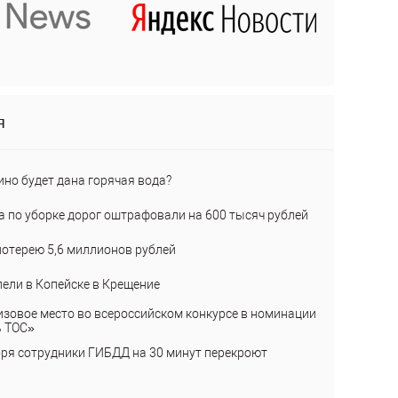
я
ино будет дана горячая вода?
а по уборке дорог оштрафовали на 600 тысяч рублей
лотерею 5,6 миллионов рублей
пели в Копейске в Крещение
изовое место во всероссийском конкурсе в номинации
ь ТОС»
бря сотрудники ГИБДД на 30 минут перекроют