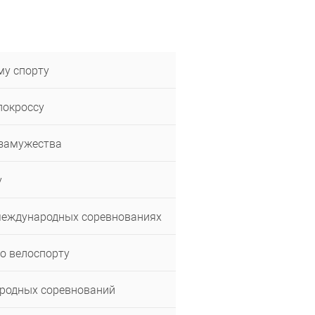
му спорту
локроссу
 замужества
у
международных соревнованиях
о велоспорту
ародных соревнований