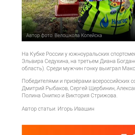
Автор фото: Велошкола Копейска
На Кубке России у южноуральских спортсме
Эльвира Седухина, на третьем Диана Богдан
область). Среди мужчин гонку выиграл Макс
Победителями и призёрами всероссийских с
Дмитрий Рыбаков, Сергей Щербинин, Алексан
Полина Онипко и Виктория Стрижова.
Автор статьи: Игорь Ивашин