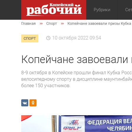
Рубрики
Сет
Главная
Спорт
Копейчане завоевали призы Кубка
Общество
Экон
10 октября 2022 09:54
СПОРТ
Копейчане завоевали 
8-9 октября в Копейске прошли финал Кубка Росс
велосипедному спорту в дисциплине маунтинбайк
более 150 участников.