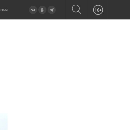
лама
16+
овье
а неделю
Образование
Вчера
Вечерние
Происшествия
Утренние
Официально