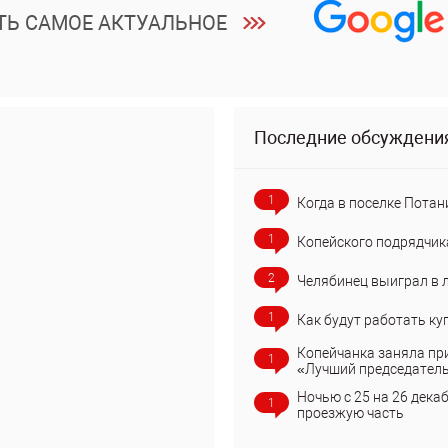
ТЬ САМОЕ АКТУАЛЬНОЕ
Последние обсуждени
1
Когда в поселке Потан
1
Копейского подрядчик
2
Челябинец выиграл в 
1
Как будут работать ку
Копейчанка заняла пр
1
«Лучший председател
Ночью с 25 на 26 дека
1
проезжую часть