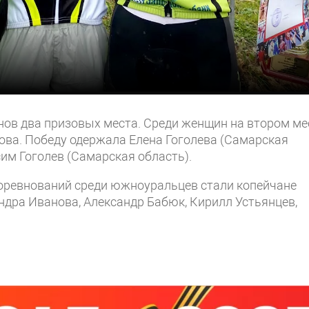
нов два призовых места. Среди женщин на втором ме
ова. Победу одержала Елена Гоголева (Самарская
им Гоголев (Самарская область).
оревнований среди южноуральцев стали копейчане
дра Иванова, Александр Бабюк, Кирилл Устьянцев,