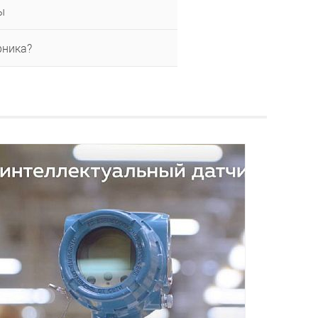
ы
рника?