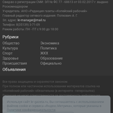
Cвид-во о регистрации СМИ: ЭЛ № ФС 77 - 68613 от 03.02.2017 г. выдано
Роскомнадзором
Учредитель: АНО «Редакция газеты «Копейский рабочий»
Главный редактор сетевого издания: Попкович А. Г.
Эл. адрес:
kr-manager@mail.ru
Телефон: 8(35139) 3-71-09
Режим работы: ПН - ПТ с 9:00 до 18:00
Рубрики
Общество
Экономика
Культура
Политика
Спорт
ЖКХ
Здоровье
Образование
Происшествия
Официально
Объявления
Все права защищены и охраняются законом.
При полном или частичном использовании материалов ссылка на
«Копейский рабочий» обязательна (в интернете - гиперссылка).
Редакция не несет ответственности за достоверность информации,
содержащейся в рекламных объявлениях.
Используя сайт kr-gazeta.ru, Вы соглашаетесь с использованием
Настоящий ресурс может содержать материалы 16+
файлов cookie и сервиса «Яндекс.Метрика», которые указаны в
Политике конфиденциальности
.