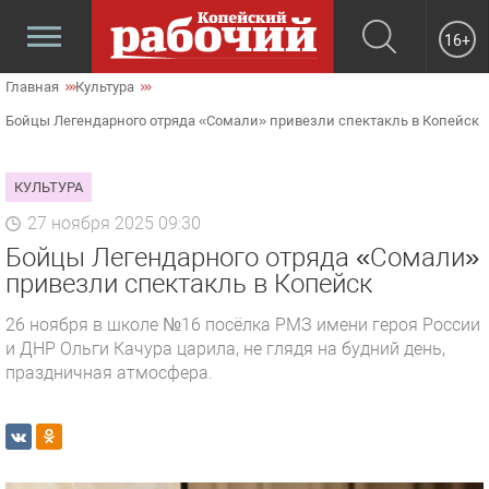
16+
Главная
Культура
Бойцы Легендарного отряда «Сомали» привезли спектакль в Копейск
КУЛЬТУРА
27 ноября 2025 09:30
Бойцы Легендарного отряда «Сомали»
привезли спектакль в Копейск
26 ноября в школе №16 посёлка РМЗ имени героя России
и ДНР Ольги Качура царила, не глядя на будний день,
праздничная атмосфера.