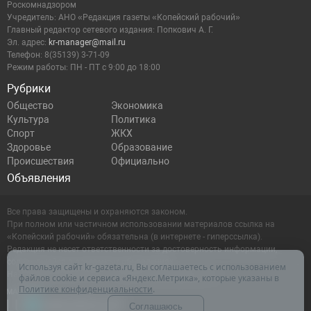
Роскомнадзором
Учредитель: АНО «Редакция газеты «Копейский рабочий»
Главный редактор сетевого издания: Попкович А. Г.
Эл. адрес:
kr-manager@mail.ru
Телефон: 8(35139) 3-71-09
Режим работы: ПН - ПТ с 9:00 до 18:00
Рубрики
Общество
Экономика
Культура
Политика
Спорт
ЖКХ
Здоровье
Образование
Происшествия
Официально
Объявления
Все права защищены и охраняются законом.
При полном или частичном использовании материалов ссылка на
«Копейский рабочий» обязательна (в интернете - гиперссылка).
Редакция не несет ответственности за достоверность информации,
содержащейся в рекламных объявлениях.
Используя сайт kr-gazeta.ru, Вы соглашаетесь с использованием
Настоящий ресурс может содержать материалы 16+
файлов cookie и сервиса «Яндекс.Метрика», которые указаны в
Политике конфиденциальности
.
Соглашаюсь