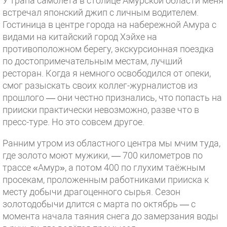
У трапа самолёта в столице Амурской области меня
встречал японский джип с личным водителем.
Гостиница в центре города на набережной Амура с
видами на китайский город Хэйхе на
противоположном берегу, экскурсионная поездка
по достопримечательным местам, лучший
ресторан. Когда я немного освободился от опеки,
смог разыскать своих коллег-журналистов из
прошлого — они честно признались, что попасть на
прииски практически невозможно, разве что в
пресс-туре. Но это совсем другое.
Ранним утром из областного центра мы мчим туда,
где золото моют мужики, — 700 километров по
трассе «Амур», а потом 400 по глухим таёжным
просекам, проложенным работниками прииска к
месту добычи драгоценного сырья. Сезон
золотодобычи длится с марта по октябрь — с
момента начала таяния снега до замерзания воды