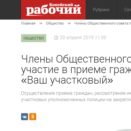
Рубрики
Сет
Главная
Общество
Члены Общественного совета п
Общество
Экон
20 апреля 2019 11:59
ОБЩЕСТВО
Члены Общественного
участие в приеме гра
«Ваш участковый»
Осуществление приема граждан, рассмотрение и
участковых уполномоченных полиции на закрепл