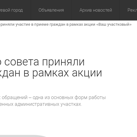
евой город
Объявления
Архив новостей
Рек
риняли участие в приеме граждан в рамках акции «Ваш участковый»
омика
Культура
Политика
За сутки
Спорт
За 3 дня
ЖКХ
Здор
З
 совета приняли
ждан в рамках акции
х обращений – одна из основных форм работы
енных административных участках.