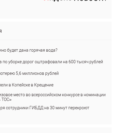
я
ино будет дана горячая вода?
а по уборке дорог оштрафовали на 600 тысяч рублей
лотерею 5,6 миллионов рублей
пели в Копейске в Крещение
изовое место во всероссийском конкурсе в номинации
ь ТОС»
бря сотрудники ГИБДД на 30 минут перекроют