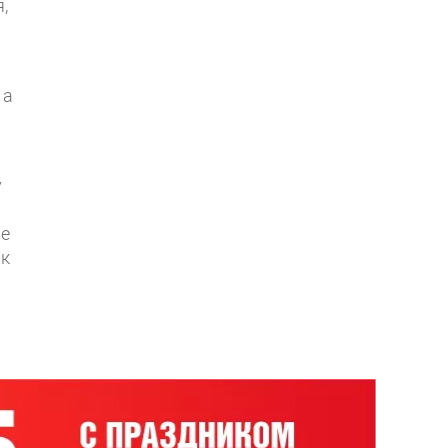
,
 а
у
ие
 к