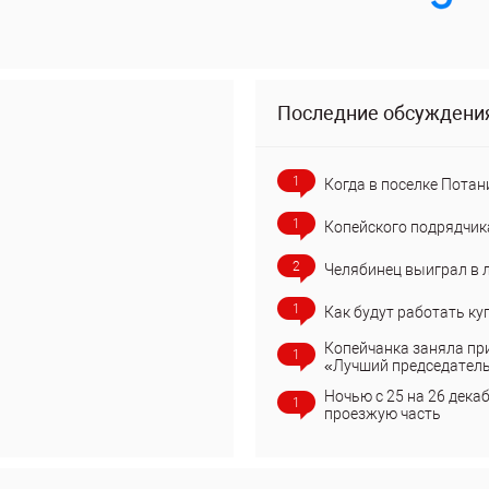
Последние обсуждени
1
Когда в поселке Потан
1
Копейского подрядчик
2
Челябинец выиграл в 
1
Как будут работать ку
Копейчанка заняла пр
1
«Лучший председател
Ночью с 25 на 26 дека
1
проезжую часть