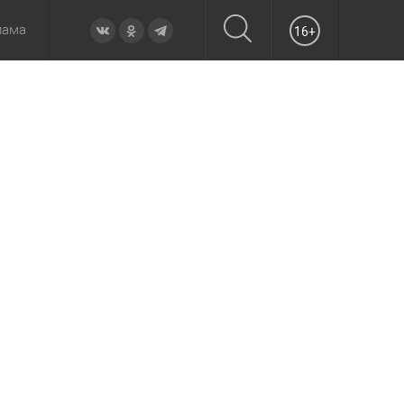
лама
16+
овье
а неделю
Образование
Вчера
Вечерние
Происшествия
Утренние
Официально