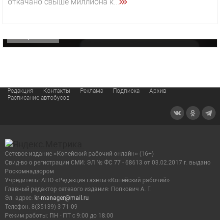
откачано свыше миллиона к...
«Звезда» Метрана стала главным героем нового
видео компании
ОФИЦИАЛЬНО
Редакция
Контакты
Реклама
Подписка
Архив
Расписание автобусов
Сетевое издание «Копейский рабочий онлайн» (16+)
Cвид-во о регистрации СМИ: ЭЛ № ФС 77 - 68613 от 03.02.2017 г. выдано
Роскомнадзором
Учредитель: АНО «Редакция газеты «Копейский рабочий»
Главный редактор сетевого издания: Попкович А. Г.
Эл. адрес:
kr-manager@mail.ru
Телефон: 8(35139) 3-71-09
Режим работы: ПН - ПТ с 9:00 до 18:00