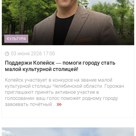
КУЛЬТУРА
03 июня 2026 17:00
Поддержи Копейск — помоги городу стать
малой культурной столицей!
Копейск участвует в конкурсе на звание малой
культурной столицы Челябинской области. Горожан
приглашают принять активное участие в
голосовании: ваш голос поможет родному городу
завоевать почётный ...