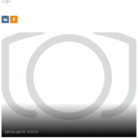
</p>
Автор фото: insit.tv