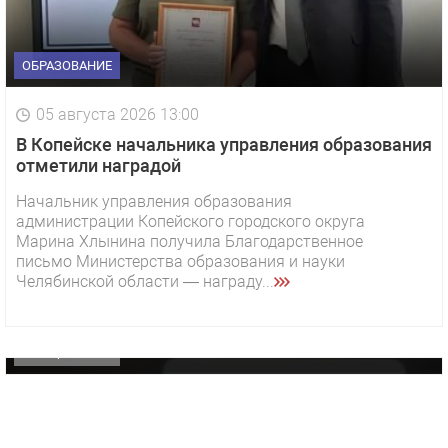
ОБРАЗОВАНИЕ
05 августа 2026 13:00
В Копейске начальника управления образования
отметили наградой
Начальник управления образования
администрации Копейского городского округа
1 видео
СМОТРЕТЬ
Марина Хлынина получила Благодарственное
письмо Министерства образования и науки
29 октября 2025 15:50
Челябинской области — награду...
«Звезда» Метрана стала главным героем нового
видео компании
ОФИЦИАЛЬНО