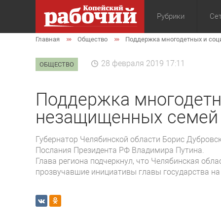
Рубрики
Сет
Главная
Общество
Поддержка многодетных и соц
Общество
Экон
28 февраля 2019 17:11
ОБЩЕСТВО
Поддержка многодетн
незащищенных семей 
Губернатор Челябинской области Борис Дубровс
Послания Президента РФ Владимира Путина.
Глава региона подчеркнул, что Челябинская обл
прозвучавшие инициативы главы государства на 