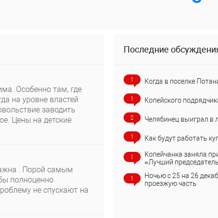
Последние обсуждени
1
Когда в поселке Потан
ма. Особенно там, где
да на уровне властей
1
Копейского подрядчик
овольствие заводить
2
Челябинец выиграл в 
ое. Цены на детские
1
Как будут работать ку
Копейчанка заняла пр
1
«Лучший председател
ажна . Порой самым
Ночью с 25 на 26 дека
1
 бы полноценно
проезжую часть
проблему не спускают на