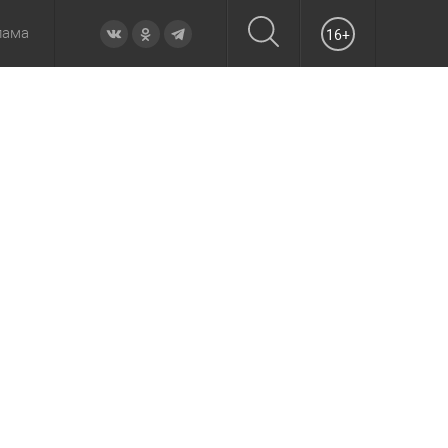
лама
16+
овье
а неделю
Образование
Вчера
Вечерние
Происшествия
Утренние
Официально