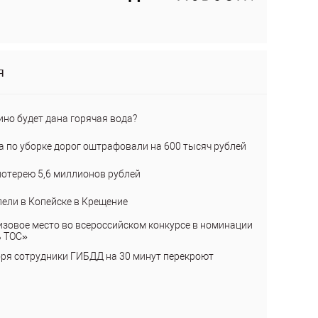
я
ино будет дана горячая вода?
а по уборке дорог оштрафовали на 600 тысяч рублей
лотерею 5,6 миллионов рублей
пели в Копейске в Крещение
изовое место во всероссийском конкурсе в номинации
ь ТОС»
бря сотрудники ГИБДД на 30 минут перекроют