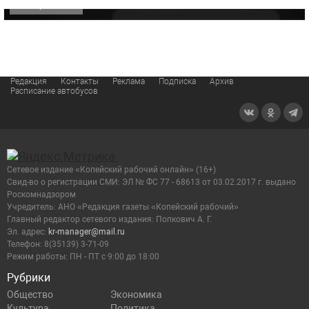
ОФИЦИАЛЬНО
Редакция
Контакты
Реклама
Подписка
Архив
Расписание автобусов
Сетевое издание «Копейский рабочий онлайн» (16+)
Cвид-во о регистрации СМИ: ЭЛ № ФС 77 - 68613 от 03.02.2017 г. выдано
Роскомнадзором
Учредитель: АНО «Редакция газеты «Копейский рабочий»
Главный редактор сетевого издания: Попкович А. Г.
Эл. адрес:
kr-manager@mail.ru
Телефон: 8(35139) 3-71-09
Режим работы: ПН - ПТ с 9:00 до 18:00
Рубрики
Общество
Экономика
Культура
Политика