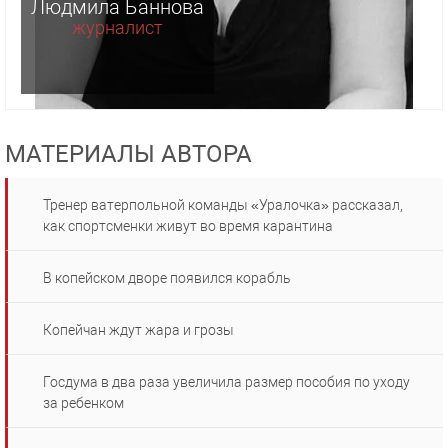
Людмила Баннова
журналист
МАТЕРИАЛЫ АВТОРА
Тренер ватерпольной команды «Уралочка» рассказал,
как спортсменки живут во время карантина
В копейском дворе появился корабль
Копейчан ждут жара и грозы
Госдума в два раза увеличила размер пособия по уходу
за ребенком