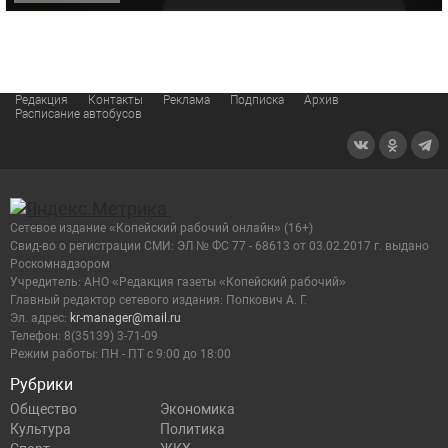
Редакция
Контакты
Реклама
Подписка
Архив
Расписание автобусов
Сетевое издание «Копейский рабочий онлайн» (16+)
Cвид-во о регистрации СМИ: ЭЛ № ФС 77 - 68613 от 03.02.2017 г. выдано
Роскомнадзором
Учредитель: АНО «Редакция газеты «Копейский рабочий»
Главный редактор сетевого издания: Попкович А. Г.
Эл. адрес:
kr-manager@mail.ru
Телефон: 8(35139) 3-71-09
Режим работы: ПН - ПТ с 9:00 до 18:00
Рубрики
Общество
Экономика
Культура
Политика