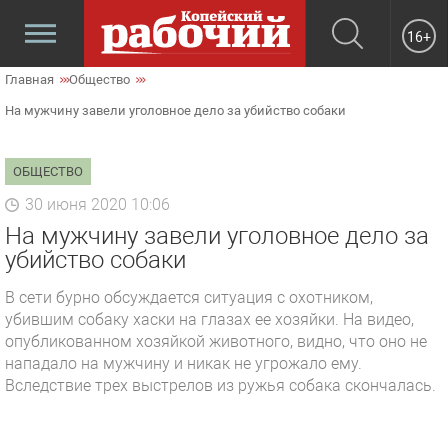
16+
Главная
Общество
На мужчину завели уголовное дело за убийство собаки
ОБЩЕСТВО
30 июня 2020 10:06
На мужчину завели уголовное дело за
убийство собаки
В сети бурно обсуждается ситуация с охотником,
убившим собаку хаски на глазах ее хозяйки. На видео,
опубликованном хозяйкой животного, видно, что оно не
нападало на мужчину и никак не угрожало ему.
Вследствие трех выстрелов из ружья собака скончалась.