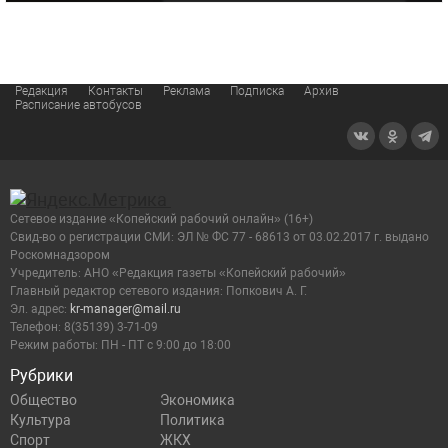
Редакция
Контакты
Реклама
Подписка
Архив
Расписание автобусов
Сетевое издание «Копейский рабочий онлайн» (16+)
Cвид-во о регистрации СМИ: ЭЛ № ФС 77 - 68613 от 03.02.2017 г. выдано
Роскомнадзором
Учредитель: АНО «Редакция газеты «Копейский рабочий»
Главный редактор сетевого издания: Попкович А. Г.
Эл. адрес:
kr-manager@mail.ru
Телефон: 8(35139) 3-71-09
Режим работы: ПН - ПТ с 9:00 до 18:00
Рубрики
Общество
Экономика
Культура
Политика
Спорт
ЖКХ