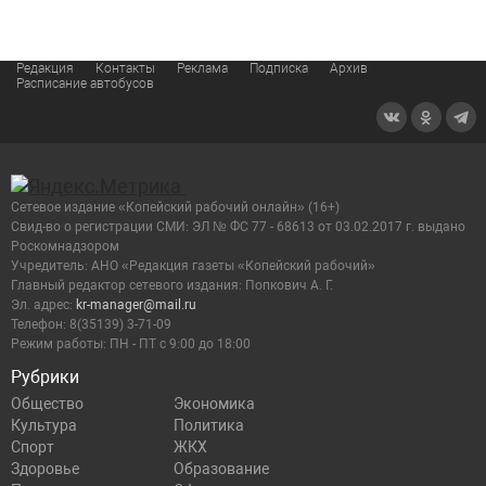
Редакция
Контакты
Реклама
Подписка
Архив
Расписание автобусов
Сетевое издание «Копейский рабочий онлайн» (16+)
Cвид-во о регистрации СМИ: ЭЛ № ФС 77 - 68613 от 03.02.2017 г. выдано
Роскомнадзором
Учредитель: АНО «Редакция газеты «Копейский рабочий»
Главный редактор сетевого издания: Попкович А. Г.
Эл. адрес:
kr-manager@mail.ru
Телефон: 8(35139) 3-71-09
Режим работы: ПН - ПТ с 9:00 до 18:00
Рубрики
Общество
Экономика
Культура
Политика
Спорт
ЖКХ
Здоровье
Образование