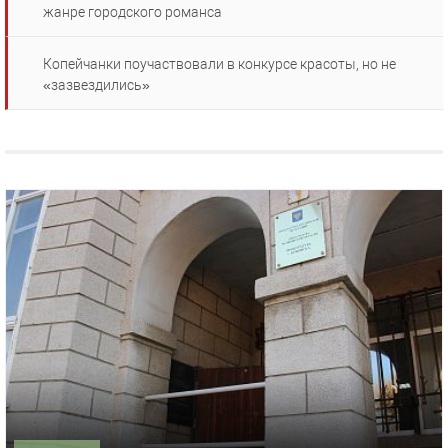
жанре городского романса
Копейчанки поучаствовали в конкурсе красоты, но не
«зазвездились»