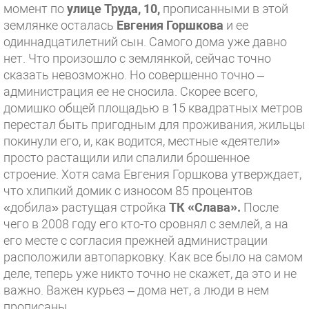
момент по
улице Труда, 10,
прописанными в этой
землянке осталась
Евгения Горшкова
и ее
одиннадцатилетний сын. Самого дома уже давно
нет. Что произошло с землянкой, сейчас точно
сказать невозможно. Но совершенно точно –
администрация ее не сносила. Скорее всего,
домишко общей площадью в 15 квадратных метров
перестал быть пригодным для проживания, жильцы
покинули его, и, как водится, местные «деятели»
просто растащили или спалили брошенное
строение. Хотя сама Евгения Горшкова утверждает,
что хлипкий домик с износом 85 процентов
«добила» растущая стройка
ТК «Слава».
После
чего в 2008 году его кто-то сровнял с землей, а на
его месте с согласия прежней администрации
расположили автопарковку. Как все было на самом
деле, теперь уже никто точно не скажет, да это и не
важно. Важен курьез – дома нет, а люди в нем
прописаны.