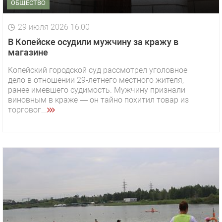
ОБЩЕСТВО
29 июля 2026 16:00
В Копейске осудили мужчину за кражу в
магазине
Копейский городской суд рассмотрел уголовное
дело в отношении 29‑летнего местного жителя,
ранее имевшего судимость. Мужчину признали
виновным в краже — он тайно похитил товар из
торговог...