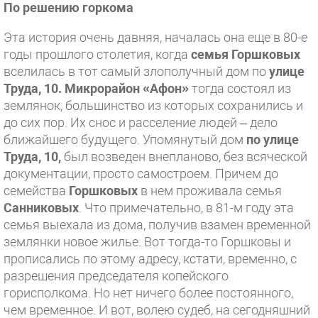
По решению горкома
Эта история очень давняя, началась она еще в 80-е
годы прошлого столетия, когда
семья Горшковых
вселилась в тот самый злополучный дом по
улице
Труда, 10.
Микрорайон «Афон»
тогда состоял из
землянок, большинство из которых сохранились и
до сих пор. Их снос и расселение людей – дело
ближайшего будущего. Упомянутый дом
по улице
Труда, 10,
был возведен внепланово, без всяческой
документации, просто самостроем. Причем до
семейства
Горшковых
в нем проживала семья
Санниковых
. Что примечательно, в 81-м году эта
семья выехала из дома, получив взамен временной
землянки новое жилье. Вот тогда-то Горшковы и
прописались по этому адресу, кстати, временно, с
разрешения председателя копейского
горисполкома. Но нет ничего более постоянного,
чем временное. И вот, волею судеб, на сегодняшний