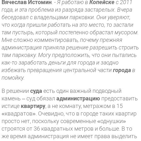
Вячеслав Истомин
. -
Я работаю в
Копейске
с 2011
года, и эта проблема из разряда застарелых. Вчера
беседовал с владельцами парковки. Они уверяют,
что когда пришли работать на это место, то застали
там пустырь, который постепенно обрастал мусором.
Мне сложно комментировать, почему прежняя
администрация приняла решение разрешить строить
там парковку. Могу предположить, что они пытались
как-то заработать деньги для города и заодно
избежать превращения центральной части
города
в
помойку.
В решении
суда
есть один важный подводный
камень – суд обязал
администрацию
предоставить
истице
квартиру
, а не комнату, метражом в 15
«квадратов». Очевидно, что в городе таких квартир
просто нет, поскольку современные «однушки»
строятся от 36 квадратных метров и больше. В то
же время администрация не имеет права выделить