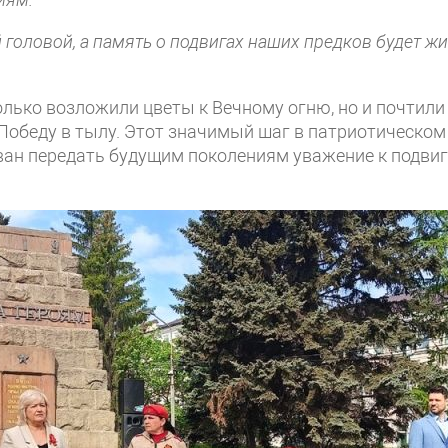
 головой, а память о подвигах наших предков будет жи
лько возложили цветы к Вечному огню, но и почтили
 Победу в тылу. Этот значимый шаг в патриотическом
ан передать будущим поколениям уважение к подвиг