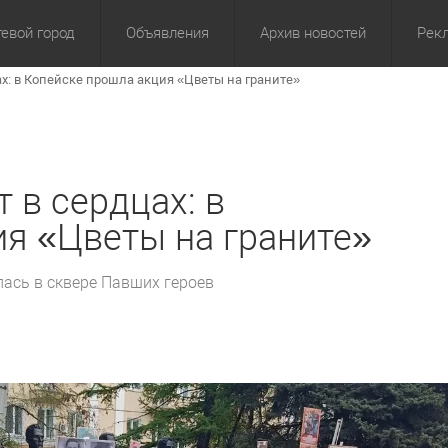
евой город
Объявления
Архив новостей
Рек
ах: в Копейске прошла акция «Цветы на граните»
омика
Культура
Политика
За сутки
Спорт
За 3 дня
ЖКХ
Здор
З
 в сердцах: в
я «Цветы на граните»
ась в сквере Павших героев