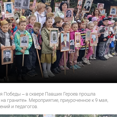
ня Победы – в сквере Павших Героев прошла
на граните». Мероприятие, приуроченное к 9 мая,
ний и педагогов.