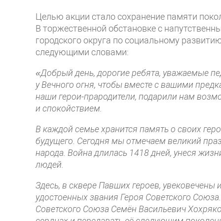
Целью акции стало сохранение памяти покол
В торжественной обстановке с напутственн
городского округа по социальному развитию
следующими словами:
«Добрый день, дорогие ребята, уважаемые пе
у Вечного огня, чтобы вместе с вашими пред
наши герои-прародители, подарили нам возм
и спокойствием.
В каждой семье хранится память о своих геро
будущего. Сегодня мы отмечаем великий пра
народа. Война длилась 1418 дней, унеся жиз
людей.
Здесь, в сквере Павших героев, увековечены
удостоенных звания Героя Советского Союза
Советского Союза Семён Васильевич Хохряко
сердцах и передавать её следующим поколен