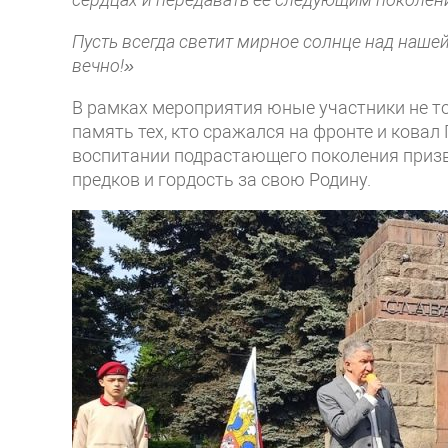
Пусть всегда светит мирное солнце над нашей
вечно!»
В рамках мероприятия юные участники не то
память тех, кто сражался на фронте и ковал
воспитании подрастающего поколения призв
предков и гордость за свою Родину.