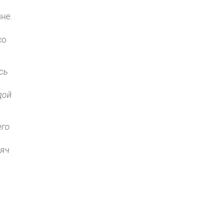
не.
со
сь
дой
его
сяч
,