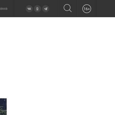
лама
16+
овье
а неделю
Образование
Вчера
Вечерние
Происшествия
Утренние
Официально