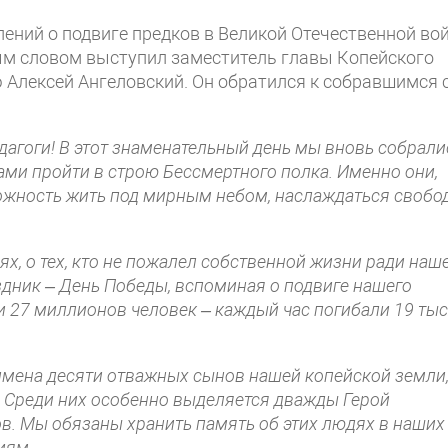
ений о подвиге предков в Великой Отечественной вой
ым словом выступил заместитель главы Копейского
 Алексей Ангеловский. Он обратился к собравшимся 
дагоги! В этот знаменательный день мы вновь собрали
ками пройти в строю Бессмертного полка. Именно они,
ожность жить под мирным небом, наслаждаться свобо
ях, о тех, кто не пожалел собственной жизни ради наш
здник – День Победы, вспоминая о подвиге нашего
ни 27 миллионов человек – каждый час погибали 19 ты
 имена десяти отважных сынов нашей копейской земли
. Среди них особенно выделяется дважды Герой
в. Мы обязаны хранить память об этих людях в наших
иям.