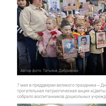
Автор фото: Татьяна Дибривная
7 мая в преддверии великого праздника – Д
трогательная патриотическая акция «Цветы 
собрало воспитанников дошкольных учрежде