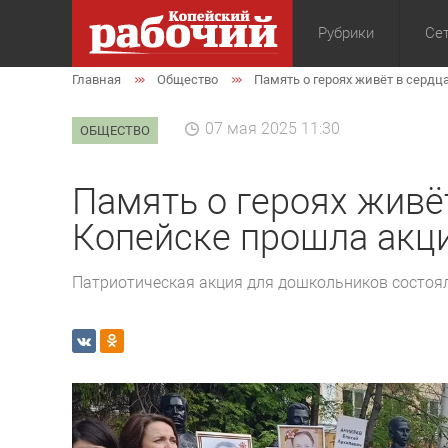
Рубрики
Сет
Главная
Общество
Память о героях живёт в сердц
Общество
Экон
07 мая 2025 11:30
ОБЩЕСТВО
Память о героях живёт
Копейске прошла акци
Патриотическая акция для дошкольников состоял