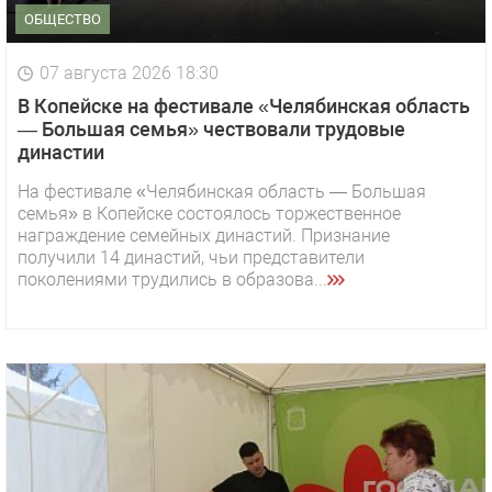
ОБЩЕСТВО
07 августа 2026 18:30
В Копейске на фестивале «Челябинская область
— Большая семья» чествовали трудовые
династии
На фестивале «Челябинская область — Большая
семья» в Копейске состоялось торжественное
награждение семейных династий. Признание
получили 14 династий, чьи представители
поколениями трудились в образова...