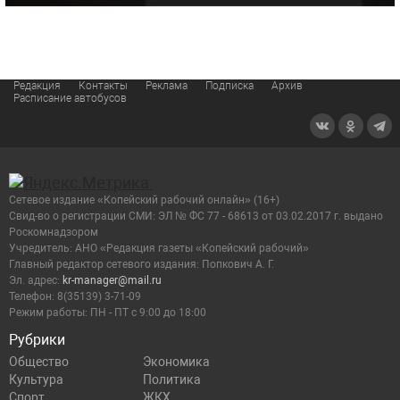
Редакция
Контакты
Реклама
Подписка
Архив
Расписание автобусов
Сетевое издание «Копейский рабочий онлайн» (16+)
Cвид-во о регистрации СМИ: ЭЛ № ФС 77 - 68613 от 03.02.2017 г. выдано
Роскомнадзором
Учредитель: АНО «Редакция газеты «Копейский рабочий»
Главный редактор сетевого издания: Попкович А. Г.
Эл. адрес:
kr-manager@mail.ru
Телефон: 8(35139) 3-71-09
Режим работы: ПН - ПТ с 9:00 до 18:00
Рубрики
Общество
Экономика
Культура
Политика
Спорт
ЖКХ